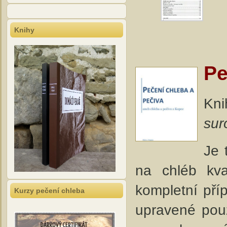
Knihy
Pe
Kni
sur
Je 
na chléb kv
kompletní pří
Kurzy pečení chleba
upravené pouz