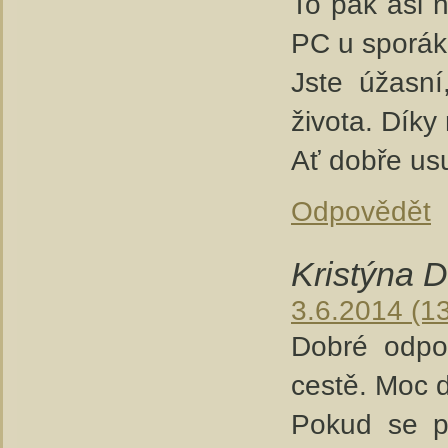
To pak asi 
PC u sporá
Jste úžasní
života. Díky
Ať dobře us
Odpovědět
Kristýna 
3.6.2014 (1
Dobré odpol
cestě. Moc d
Pokud se pu