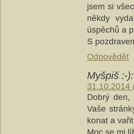
jsem si vše
někdy vyda
úspěchů a p
S pozdravem
Odpovědět
Myšpiš :-):
31.10.2014 
Dobrý den, 
Vaše stránk
konat a vařit
Moc se mi líb