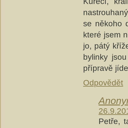
Kuřecí, krá
nastrouhaný
se někoho d
které jsem n
jo, pátý kří
bylinky jso
přípravě jíd
Odpovědět
Anon
26.9.20
Petře, 