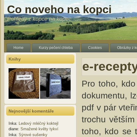
Co noveho na kopci
Pohledy z kopce na kopec….
Home
Kurzy pečení chleba
Cookies
Obrázky z 
Knihy
e-recept
Pro toho, kdo 
dokumentu, lz
pdf v pár vteř
Nejnovější komentáře
trochu větším
Inka
:
Ledový mléčný koktejl
toho, kdo se 
diane
:
Smažené květy tykví
Inka
:
Sýrové sušenky