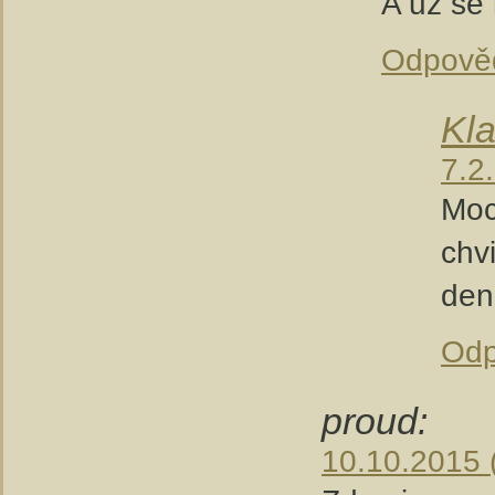
A už se 
Odpově
Kl
7.2
Moc
chv
den
Odp
proud:
10.10.2015 