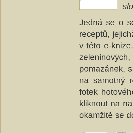
sl
Jedná se o 
receptů, jejic
v této e-knize
zeleninových,
pomazánek, sl
na samotný re
fotek hotovéh
kliknout na na
okamžitě se d