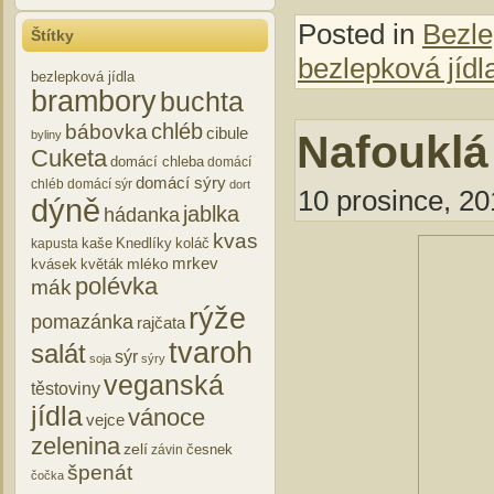
Posted in
Bezle
Štítky
bezlepková jídl
bezlepková jídla
brambory
buchta
chléb
bábovka
cibule
Nafouklá
byliny
Cuketa
domácí chleba
domácí
domácí sýry
chléb
domácí sýr
dort
10 prosince, 20
dýně
jablka
hádanka
kvas
kaše
Knedlíky
koláč
kapusta
mrkev
mléko
kvásek
květák
polévka
mák
rýže
pomazánka
rajčata
tvaroh
salát
sýr
soja
sýry
veganská
těstoviny
jídla
vánoce
vejce
zelenina
zelí
česnek
závin
špenát
čočka