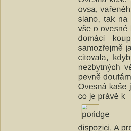
ovsa, vařenéh
slano, tak na
vše o ovesné 
domácí koupi
samozřejmě ja
citovala, kd
nezbytných v
pevně doufám, 
Ovesná kaše j
co je právě k
dispozici. A p