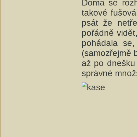
Doma se rozh
takové fušová
psát že netř
pořádně vidět
pohádala se,
(samozřejmě b
až po dnešku 
správné množs