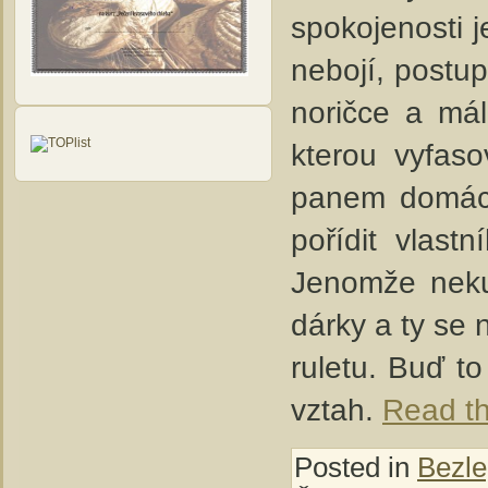
spokojenosti j
nebojí, postup
noričce a mál
kterou vyfaso
panem domácí
pořídit vlas
Jenomže neku
dárky a ty se 
ruletu. Buď t
vztah.
Read the
Posted in
Bezle