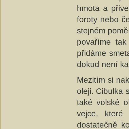
hmota a přiv
foroty nebo č
stejném poměr
povaříme tak
přidáme smeta
dokud není ka
Mezitím si na
oleji. Cibulka
také volské 
vejce, kter
dostatečně k