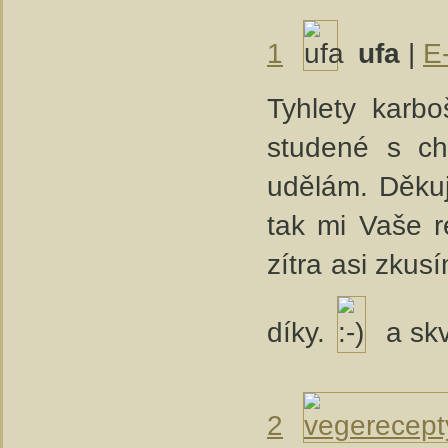
1
ufa
|
E
Tyhlety karbo
studené s ch
udělám. Děkuj
tak mi Vaše 
zítra asi zku
díky.
a skv
2