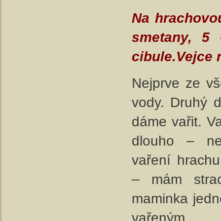
Na hrachovou
smetany, 5 
cibule.Vejce 
Nejprve ze vš
vody. Druhý 
dáme vařit. V
dlouho – n
vaření hrachu
– mám strac
maminka jedn
vařeným