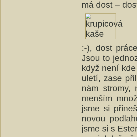
má dost – dost
:-), dost prá
Jsou to jedno
když není kde 
uletí, zase př
nám stromy, 
menším množst
jsme si přine
novou podlahu
jsme si s Este