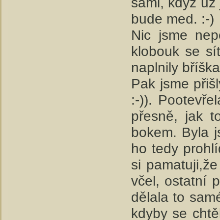
sami, když už
bude med. :-)
Nic jsme nepo
klobouk se sí
naplnily bříšk
Pak jsme přišl
:-)). Pootevře
přesně, jak t
bokem. Byla j
ho tedy prohlí
si pamatuji,ž
včel, ostatní 
dělala to samé
kdyby se chtěl