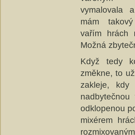
vymalovala 
mám takový
vařím hrách r
Možná zbyteč
Když tedy k
změkne, to už 
zakleje, kdy
nadbytečnou 
odklopenou po
mixérem hrác
rozmixovaným