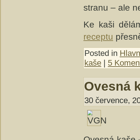
stranu – ale 
Ke kaši dělám
receptu
přesně
Posted in
Hlavní
kaše
|
5 Koment
Ovesná 
30 července, 20
Ovesná kaše – 