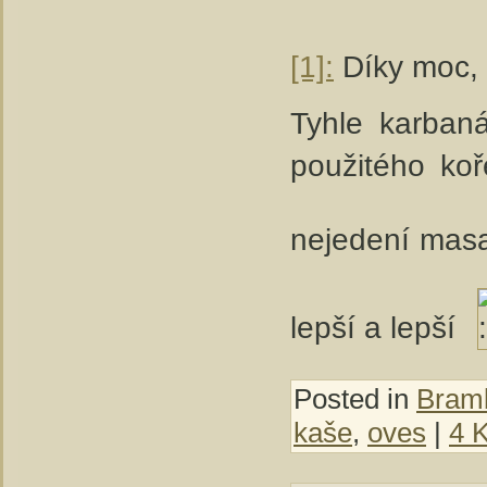
[1]:
Díky moc, 
Tyhle karban
použitého koř
nejedení masa
lepší a lepší
Posted in
Bramb
kaše
,
oves
|
4 