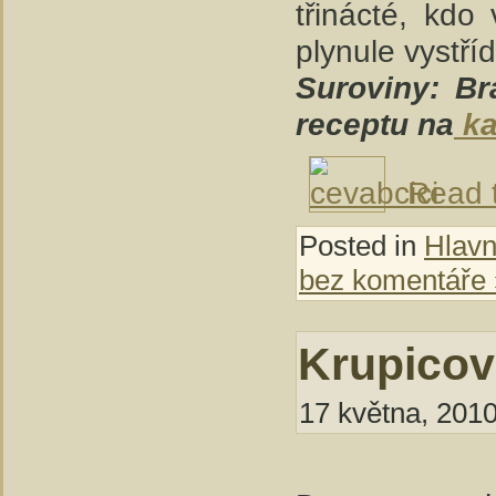
třinácté, kdo
plynule vystříd
Suroviny: Br
receptu na
ka
Read t
Posted in
Hlavní
bez komentáře 
Krupicov
17 května, 2010