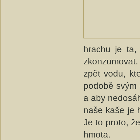
hrachu je ta,
zkonzumovat. 
zpět vodu, kt
podobě svým c
a aby nedosáhl
naše kaše je h
Je to proto, 
hmota.