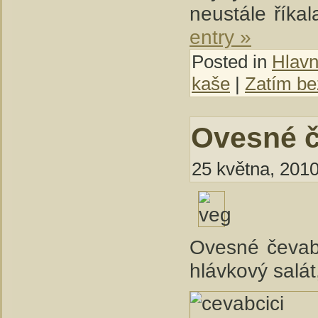
neustále říkal
entry »
Posted in
Hlavní
kaše
|
Zatím be
Ovesné č
25 května, 2010
Ovesné čevabč
hlávkový salát