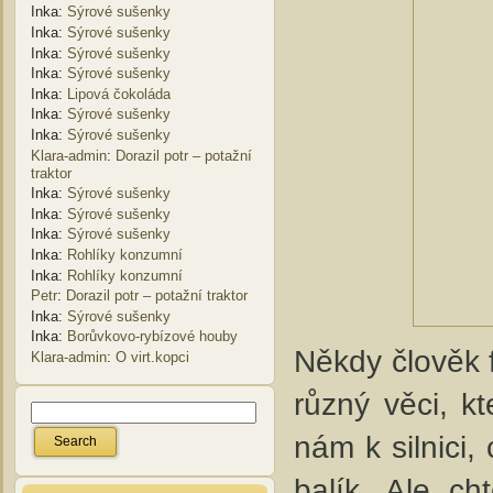
Inka
:
Sýrové sušenky
Inka
:
Sýrové sušenky
Inka
:
Sýrové sušenky
Inka
:
Sýrové sušenky
Inka
:
Lipová čokoláda
Inka
:
Sýrové sušenky
Inka
:
Sýrové sušenky
Klara-admin
:
Dorazil potr – potažní
traktor
Inka
:
Sýrové sušenky
Inka
:
Sýrové sušenky
Inka
:
Sýrové sušenky
Inka
:
Rohlíky konzumní
Inka
:
Rohlíky konzumní
Petr
:
Dorazil potr – potažní traktor
Inka
:
Sýrové sušenky
Inka
:
Borůvkovo-rybízové houby
Někdy člověk f
Klara-admin
:
O virt.kopci
různý věci, k
nám k silnici
balík. Ale c