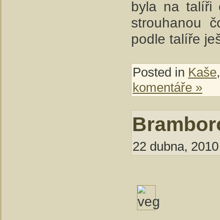
byla na talíř
strouhanou č
podle talíře j
Posted in
Kaše
komentáře »
Bramboro
22 dubna, 2010 