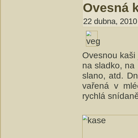
Ovesná 
22 dubna, 2010 
Ovesnou kaši 
na sladko, na
slano, atd. D
vařená v mlé
rychlá snídaně