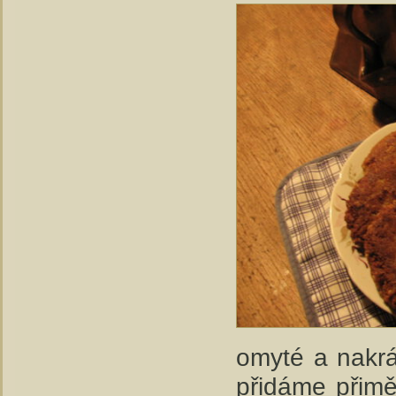
omyté a nakrá
přidáme přimě