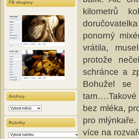
FB skupiny
kilometrů k
doručovatelk
ponorný mixé
vrátila, musel
protože neče
schránce a zp
Bohužel se 
tam….Takové z
Archivy
bez mléka, pro
Archivy
pro mlýnkaře.
Rubriky
více na rozvař
Rubriky