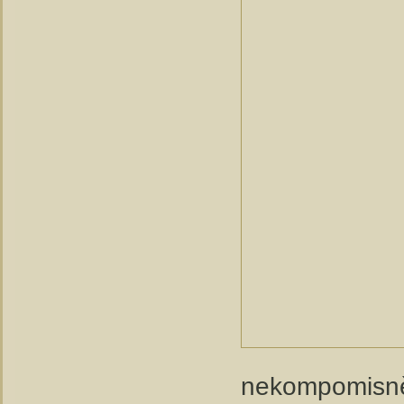
nekompomisně 