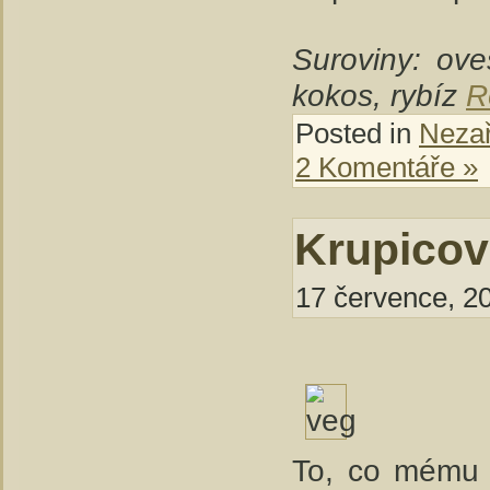
Suroviny: ove
kokos, rybíz
R
Posted in
Neza
2 Komentáře »
Krupicov
17 července, 20
To, co mému 