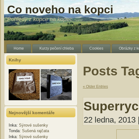
Co noveho na kopci
Pohledy z kopce na kopec….
Home
Kurzy pečení chleba
Cookies
Obrázky z 
Knihy
Posts Ta
« Older Entries
Superryc
Nejnovější komentáře
22 ledna, 2013 
Inka
:
Sýrové sušenky
Tonda
:
Sušená rajčata
Inka
:
Sýrové sušenky