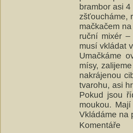
brambor asi 4
zšťoucháme,
mačkačem na b
ruční mixér –
musí vkládat v
Umačkáme ov
mísy, zalijem
nakrájenou cib
tvarohu, asi 
Pokud jsou ří
moukou. Mají 
Vkládáme na p
Komentáře