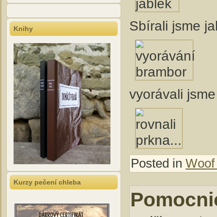
Sbírali jsme j
Knihy
vyorávali jsm
Posted in
Woof
Kurzy pečení chleba
Pomocnic