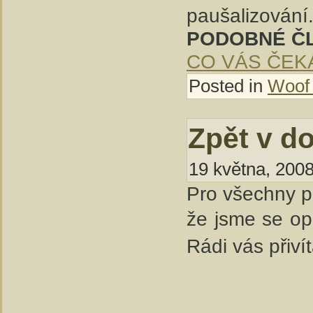
paušalizování
PODOBNÉ Č
CO VÁS ČEK
Posted in
Woof
Zpět v d
19 května, 2008
Pro všechny p
že jsme se opě
Rádi vás přiv