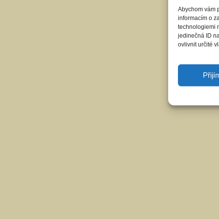
Abychom vám pos
informacím o za
technologiemi 
jedinečná ID n
ovlivnit určité v
Přij