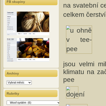
FB skupiny
na svatební ce
celkem čerstv
jsou velmi mi
klimatu na za
Archivy
pee
Archivy
Rubriky
Rubriky