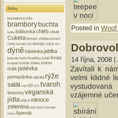
Štítky
bezlepková jídla
brambory
buchta
Posted in
Woof
chléb
bábovka
cibule
byliny
Cuketa
domácí chleba
domácí
domácí sýry
Dobrovoln
chléb
domácí sýr
dort
dýně
jablka
hádanka
kvas
14 října, 2008 |
kaše
Knedlíky
koláč
kapusta
mrkev
mléko
kvásek
květák
Zavítali k ná
polévka
mák
rýže
velmi klidné l
pomazánka
rajčata
tvaroh
salát
vystudovaná 
sýr
soja
sýry
veganská
vzájemné učení
těstoviny
jídla
vánoce
vejce
zelenina
zelí
česnek
závin
špenát
čočka