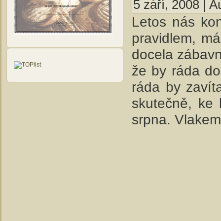
5 září, 2008 | A
Letos nás kon
pravidlem, má
docela zábavn
že by ráda do
ráda by zavít
skutečně, ke 
srpna. Vlakem 