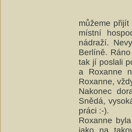
můžeme přijít 
místní hospo
nádraží. Nev
Berlíně. Ráno
tak jí poslali
a Roxanne ni
Roxanne, vždy 
Nakonec dora
Snědá, vysoká
práci :-).
Roxanne byla 
jako na tako