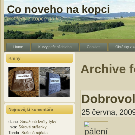
Co noveho na kopci
Pohledy z kopce na kopec….
Home
Kurzy pečení chleba
Cookies
Obrázky z 
Knihy
Archive 
Dobrovol
Nejnovější komentáře
25 června, 2009
diane
:
Smažené květy tykví
Inka
:
Sýrové sušenky
Tonda
:
Sušená rajčata