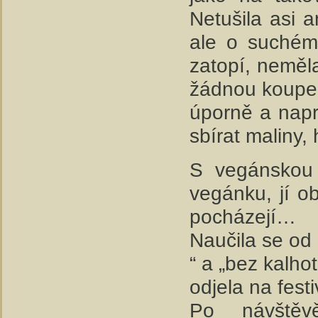
Netušila asi 
ale o suchém
zatopí, neměla
žádnou koupel
úporně a napr
sbírat maliny, 
S vegánskou 
vegánku, jí o
pocházejí…
Naučila se od 
“ a „bez kalho
odjela na fest
Po návštěv