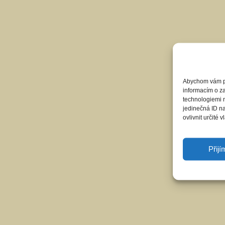
Abychom vám pos
informacím o za
technologiemi 
jedinečná ID n
ovlivnit určité v
Přij