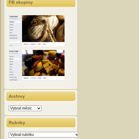
FB skupiny
Archivy
Archivy
Rubriky
Rubriky