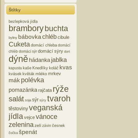
Štítky
bezlepková jídla
brambory
buchta
chléb
bábovka
cibule
byliny
Cuketa
domácí chleba
domácí
domácí sýry
chléb
domácí sýr
dort
dýně
jablka
hádanka
kvas
kaše
Knedlíky
koláč
kapusta
mrkev
mléko
kvásek
květák
polévka
mák
rýže
pomazánka
rajčata
tvaroh
salát
sýr
soja
sýry
veganská
těstoviny
jídla
vánoce
vejce
zelenina
zelí
česnek
závin
špenát
čočka