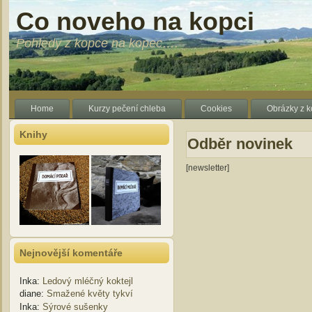
Co noveho na kopci
Pohledy z kopce na kopec….
Home
Kurzy pečení chleba
Cookies
Obrázky z 
Knihy
Odběr novinek
[newsletter]
Nejnovější komentáře
Inka
:
Ledový mléčný koktejl
diane
:
Smažené květy tykví
Inka
:
Sýrové sušenky