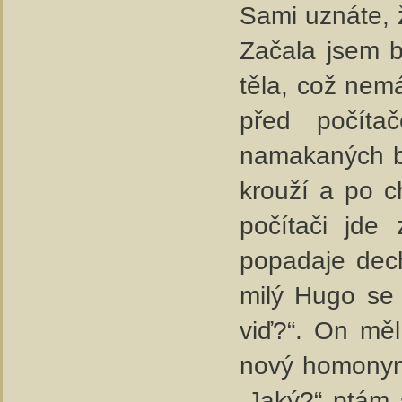
Sami uznáte, ž
Začala jsem b
těla, což nemá
před počíta
namakaných b
krouží a po ch
počítači jde
popadaje dech
milý Hugo se 
viď?“. On měl
nový homonymu
„Jaký?“ ptám 