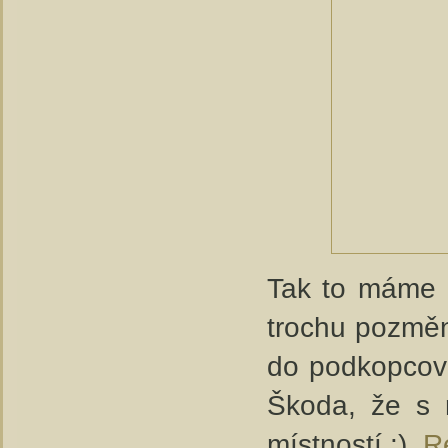
Tak to máme z
trochu pozměni
do podkopcov
Škoda, že s n
místností :).
Re