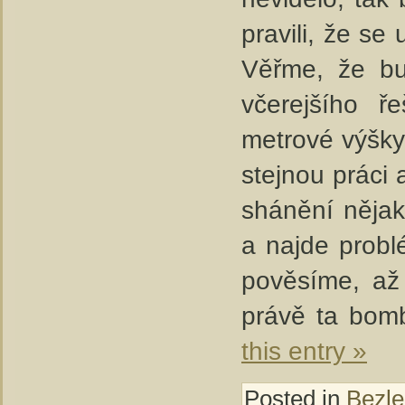
pravili, že se
Věřme, že bu
včerejšího ř
metrové výšky
stejnou práci 
shánění nějak
a najde probl
pověsíme, až
právě ta bomb
this entry »
Posted in
Bezle