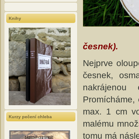
Knihy
česnek).
Nejprve oloup
česnek, osm
nakrájenou
Promícháme, os
max. 1 cm vo
Kurzy pečení chleba
malému množst
tomu má násle