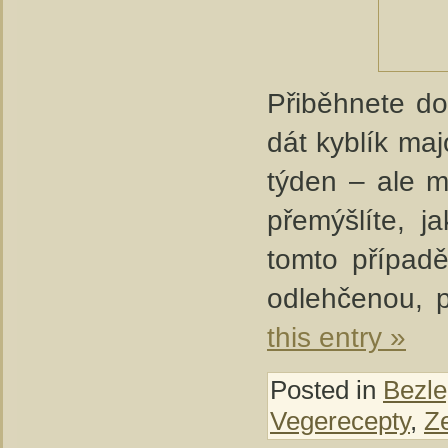
Přiběhnete do
dát kyblík ma
týden – ale m
přemýšlíte, 
tomto případě
odlehčenou, p
this entry »
Posted in
Bezle
Vegerecepty
,
Z