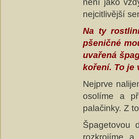
není jako vžd
nejcitlivější 
Na ty rostli
pšeničné mou
uvařená špag
koření. To je 
Nejprve nalij
osolíme a p
palačinky. Z t
Špagetovou d
rozkrojíme a