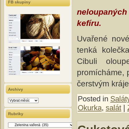
FB skupiny
neloupaných 
kefíru.
Uvařené nové
tenká kolečka
Cibuli olou
promícháme, p
čerstvým kráj
Archivy
Posted in
Salát
Archivy
Okurka
,
salát
|
Rubriky
Rubriky