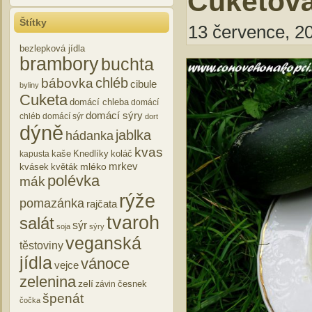
Cuketová
Štítky
13 července, 20
bezlepková jídla
brambory
buchta
chléb
bábovka
cibule
byliny
Cuketa
domácí chleba
domácí
domácí sýry
chléb
domácí sýr
dort
dýně
jablka
hádanka
kvas
kaše
Knedlíky
koláč
kapusta
mrkev
mléko
kvásek
květák
polévka
mák
rýže
pomazánka
rajčata
tvaroh
salát
sýr
soja
sýry
veganská
těstoviny
jídla
vánoce
vejce
zelenina
zelí
česnek
závin
špenát
čočka