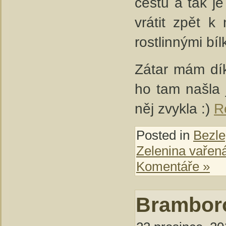
cestu a tak j
vrátit zpět k
rostlinnými bí
Zátar mám dík
ho tam našla 
něj zvykla :)
R
Posted in
Bezle
Zelenina vařen
Komentáře »
Bramboro