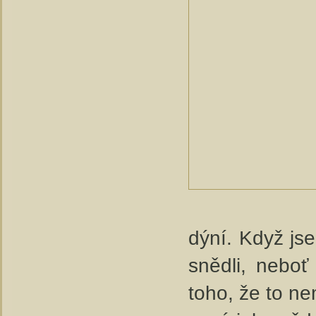
dýní. Když jse
snědli, neboť
toho, že to ne