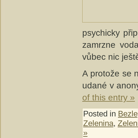
psychicky při
zamrzne voda
vůbec nic ješ
A protože se n
udané v anony
of this entry »
Posted in
Bezle
Zelenina
,
Zelen
»