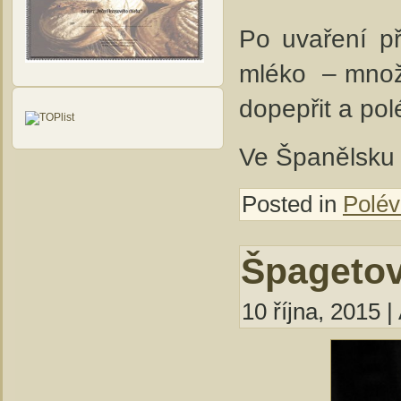
Po uvaření př
mléko – množ
dopepřit a pol
Ve Španělsku t
Posted in
Polév
Špagetov
10 října, 2015 |