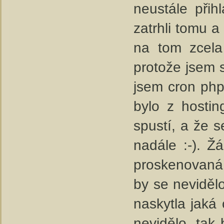
neustále přih
zatrhli tomu 
na tom zcela
protože jsem s
jsem cron php
bylo z hostin
spustí, a že s
nadále :-). Žá
proskenovaná 
by se nevidělo
naskytla jaká
nevidělo, tak 