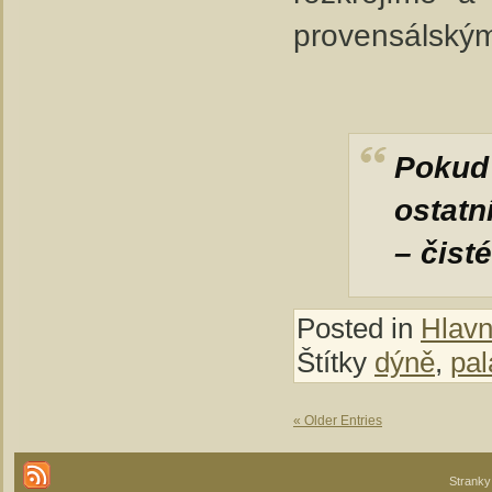
provensálský
Pokud 
ostatn
– čist
Posted in
Hlavní
Štítky
dýně
,
pal
« Older Entries
Stranky