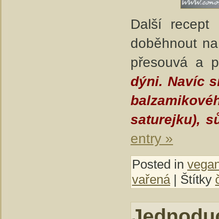
Další recept 
doběhnout na
přesouvá a p
dýni. Navíc s
balzamikové
saturejku), s
entry »
Posted in
vegan
vařená
| Štítky
Jednoduc