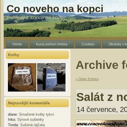
Co noveho na kopci
Pohledy z kopce na kopec….
Home
Kurzy pečení chleba
Cookies
Obrázky z 
Knihy
Archive f
« Older Entries
Salát z 
Nejnovější komentáře
14 července, 20
diane
:
Smažené květy tykví
Inka
:
Sýrové sušenky
Tonda
:
Sušená rajčata