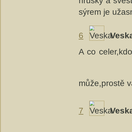
hrušky a šves
sýrem je užasn
6
Vesk
A co celer,kdo
může,prostě va
7
Vesk