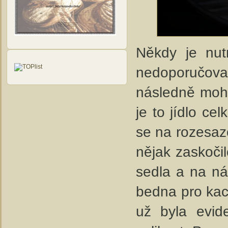
Někdy je nut
nedoporučova
následně mohl
je to jídlo c
se na rozesaz
nějak zaskoči
sedla a na n
bedna pro kac
už byla evid