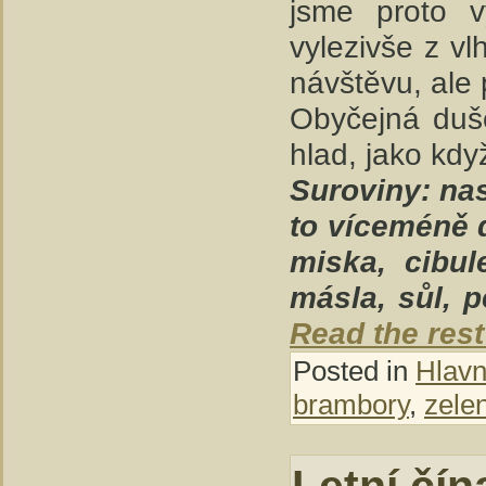
jsme proto v
vylezivše z vl
návštěvu, ale 
Obyčejná dušen
hlad, jako když
Suroviny: nas
to víceméně d
miska, cibul
másla, sůl, 
Read the rest 
Posted in
Hlavní
brambory
,
zele