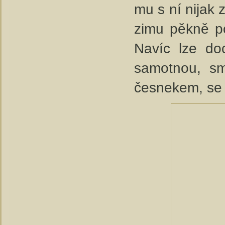
mu s ní nijak 
zimu pěkně po
Navíc lze do
samotnou, sm
česnekem, se s