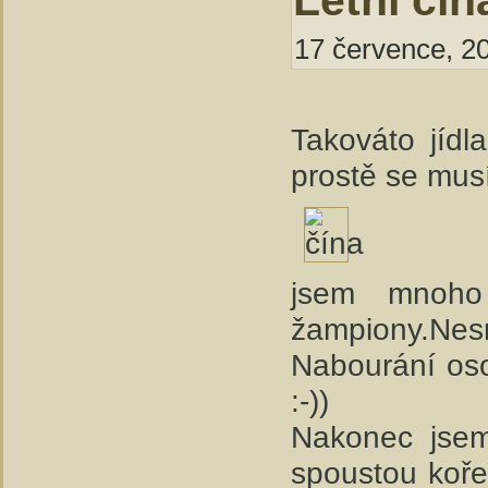
Letní čín
17 července, 20
Takováto jídl
prostě se mus
jsem mnoho 
žampiony.Nes
Nabourání osob
:-))
Nakonec jsem
spoustou kořen