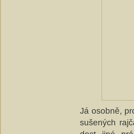
Já osobně, pro
sušených rajč
dost jiné prá