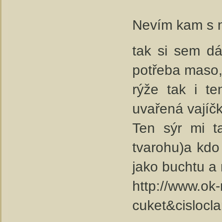
Nevím kam s
tak si sem d
potřeba maso,
rýže tak i t
uvařená vajíč
Ten sýr mi t
tvarohu)a kdo 
jako buchtu a 
http://www.ok
cuket&cisloc