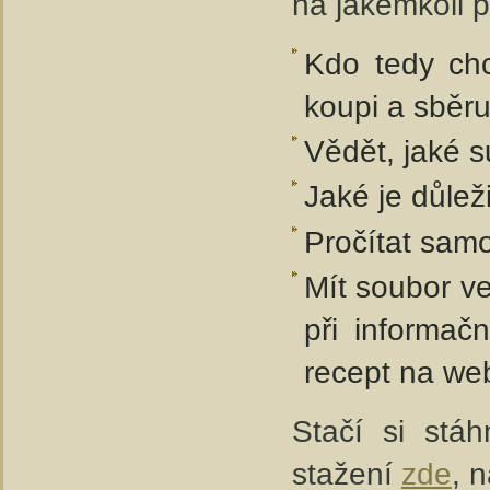
na jakémkoli p
Kdo tedy chc
koupi a sběr
Vědět, jaké s
Jaké je důlež
Pročítat samo
Mít soubor v
při informač
recept na web
Stačí si stá
stažení
zde
, 