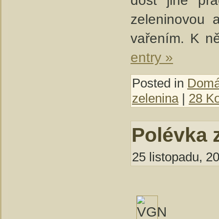
zeleninovou a
vařením. K ně
entry »
Posted in
Domác
zelenina
|
28 K
Polévka 
25 listopadu, 2