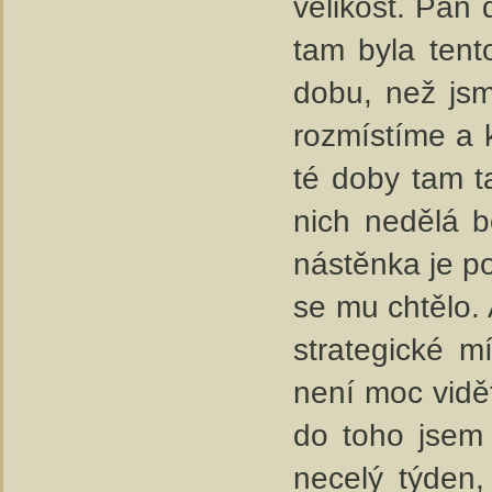
velikost. Pan 
tam byla tento
dobu, než jsm
rozmístíme a k
té doby tam t
nich nedělá b
nástěnka je po
se mu chtělo. 
strategické m
není moc vidě
do toho jsem 
necelý týden,