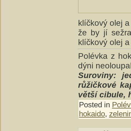
klíčkový olej 
že by jí sež
klíčkový olej 
Polévka z hok
dýni neoloupala
Suroviny: j
růžičkové kap
větší cibule, 
Posted in
Polév
hokaido
,
zeleni