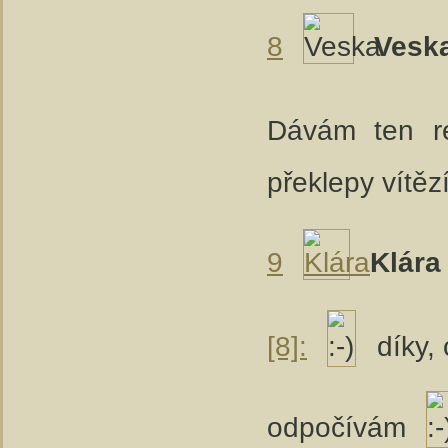
8
Vesk
Dávám ten r
překlepy vítěz
9
Klára
[8]:
díky, 
odpočívám