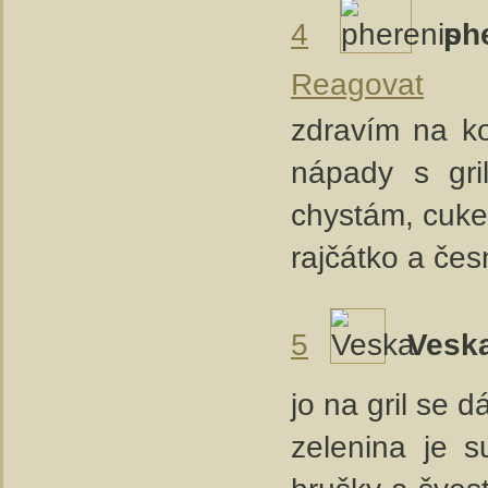
4
ph
Reagovat
zdravím na k
nápady s gri
chystám, cuket
rajčátko a če
5
Vesk
jo na gril se 
zelenina je s