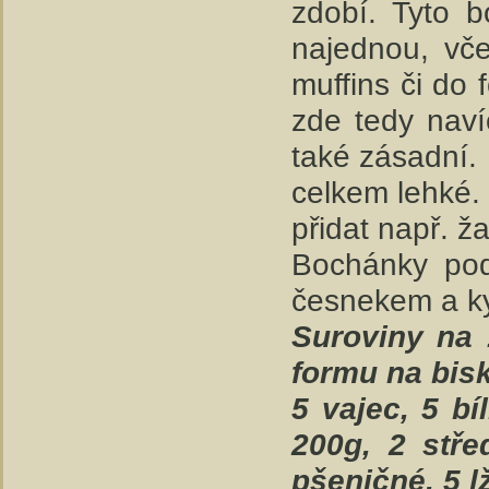
zdobí. Tyto 
najednou, vče
muffins či do
zde tedy nav
také zásadní. 
celkem lehké. 
přidat např. ž
Bochánky po
česnekem a k
Suroviny na 
formu na bis
5 vajec, 5 bí
200g, 2 stře
pšeničné, 5 l