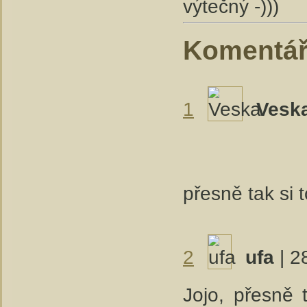
výtečný -)))
Komentá
1
Vesk
přesně tak si 
2
ufa
| 2
Jojo, přesně t