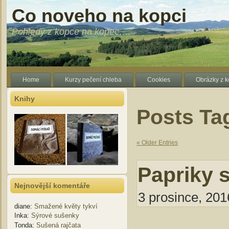
Co noveho na kopci
Pohledy z kopce na kopec….
Home
Kurzy pečení chleba
Cookies
Obrázky z 
Knihy
Posts Tag
« Older Entries
Papriky 
Nejnovější komentáře
3 prosince, 201
diane
:
Smažené květy tykví
Inka
:
Sýrové sušenky
Tonda
:
Sušená rajčata