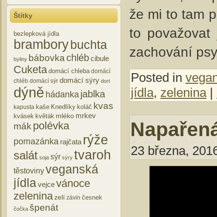
že mi to tam po
Štítky
to považovat 
bezlepková jídla
brambory
buchta
zachování psy
chléb
bábovka
cibule
byliny
Cuketa
domácí chleba
domácí
Posted in
vegan
domácí sýry
chléb
domácí sýr
dort
dýně
jídla
,
zelenina
|
jablka
hádanka
kvas
kaše
Knedlíky
koláč
kapusta
mrkev
mléko
kvásek
květák
Napařená 
polévka
mák
rýže
pomazánka
rajčata
23 března, 2016
tvaroh
salát
sýr
soja
sýry
veganská
těstoviny
jídla
vánoce
vejce
zelenina
zelí
česnek
závin
špenát
čočka