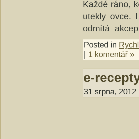
Každé ráno, k
utekly ovce. 
odmítá akcept
Posted in
Rychl
|
1 komentář »
e-recept
31 srpna, 2012 