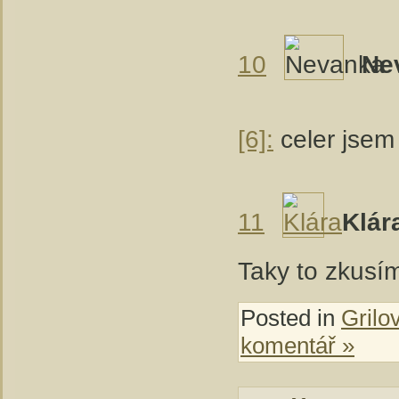
10
Ne
[6]:
celer jsem 
11
Klár
Taky to zkusí
Posted in
Grilo
komentář »