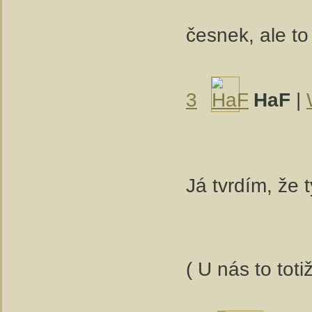
česnek, ale t
3
HaF
|
Já tvrdím, že 
( U nás to tot