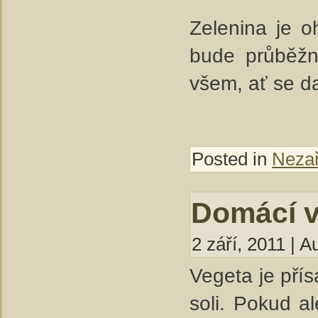
Zelenina je o
bude průběžn
všem, ať se da
Posted in
Neza
Domácí v
2 září, 2011 | A
Vegeta je přís
soli. Pokud a