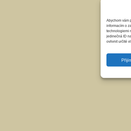
Abychom vám pos
informacím o za
technologiemi 
jedinečná ID n
ovlivnit určité v
Přij