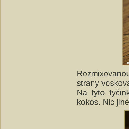
Rozmixovanou 
strany voskov
Na tyto tyči
kokos. Nic jin