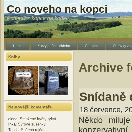
Co noveho na kopci
Pohledy z kopce na kopec….
Home
Kurzy pečení chleba
Cookies
Obrázky z 
Knihy
Archive f
Snídaně 
Nejnovější komentáře
18 července, 20
Někdo miluje
diane
:
Smažené květy tykví
Inka
:
Sýrové sušenky
konzervativní,
Tonda
:
Sušená rajčata