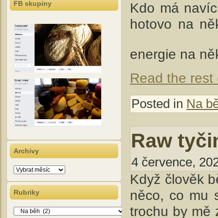
FB skupiny
Kdo má navíc 
hotovo na něk
energie na ně
Read the rest 
Posted in
Na b
Raw tyči
Archivy
4 července, 202
Archivy
Když člověk bě
něco, co mu s
Rubriky
trochu by mě 
Rubriky