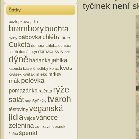
tyčinek není s
Štítky
bezlepková jídla
brambory
buchta
chléb
bábovka
cibule
byliny
Cuketa
domácí chleba
domácí
domácí sýry
chléb
domácí sýr
dort
dýně
jablka
hádanka
kvas
kaše
Knedlíky
koláč
kapusta
mrkev
mléko
kvásek
květák
polévka
mák
rýže
pomazánka
rajčata
tvaroh
salát
sýr
soja
sýry
veganská
těstoviny
jídla
vánoce
vejce
zelenina
zelí
česnek
závin
špenát
čočka