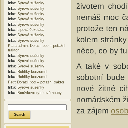
Inka
:
Sýrové sušenky
životem chod
Inka
:
Sýrové sušenky
Inka
:
Sýrové sušenky
nemáš moc čas
Inka
:
Sýrové sušenky
Inka
:
Sýrové sušenky
protože ten n
Inka
:
Lipová čokoláda
Inka
:
Sýrové sušenky
kolem stránky
Inka
:
Sýrové sušenky
Klara-admin
:
Dorazil potr – potažní
něco, co by tu
traktor
Inka
:
Sýrové sušenky
Inka
:
Sýrové sušenky
A také v sobo
Inka
:
Sýrové sušenky
Inka
:
Rohlíky konzumní
sobotní bude
Inka
:
Rohlíky konzumní
Petr
:
Dorazil potr – potažní traktor
nové žitné c
Inka
:
Sýrové sušenky
Inka
:
Borůvkovo-rybízové houby
nomádském živ
za zájem
osob