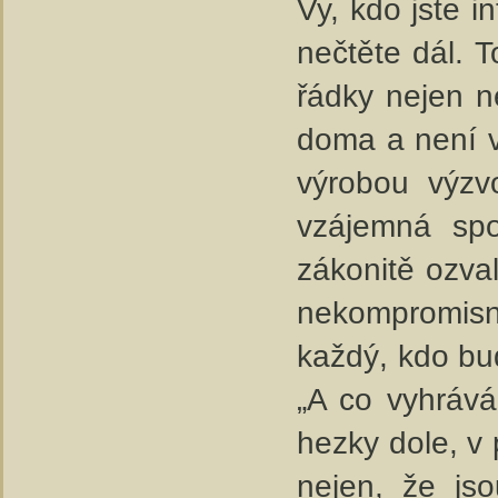
Vy, kdo jste i
nečtěte dál. T
řádky nejen n
doma a není v
výrobou výzv
vzájemná spo
zákonitě ozva
nekompromisn
každý, kdo bu
„A co vyhrává
hezky dole, v 
nejen, že jso