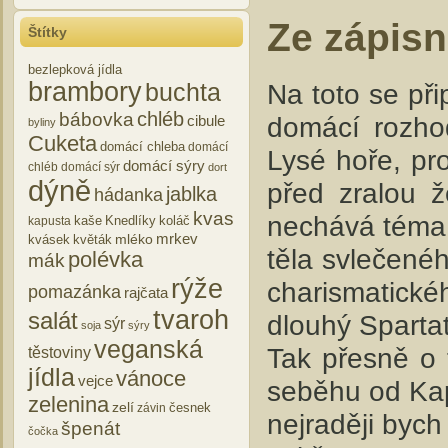
Ze zápisn
Štítky
bezlepková jídla
brambory
Na toto se př
buchta
chléb
bábovka
domácí rozhod
cibule
byliny
Cuketa
domácí chleba
domácí
Lysé hoře, pr
domácí sýry
chléb
domácí sýr
dort
dýně
před zralou ž
jablka
hádanka
kvas
nechává téma z
kaše
Knedlíky
koláč
kapusta
mrkev
mléko
kvásek
květák
těla svlečené
polévka
mák
rýže
charismatick
pomazánka
rajčata
tvaroh
salát
dlouhý Sparta
sýr
soja
sýry
veganská
Tak přesně o 
těstoviny
jídla
vánoce
vejce
seběhu od Kap
zelenina
zelí
česnek
závin
nejraději bych
špenát
čočka