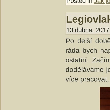
Posted in
Jak j
Legiovlak
13 dubna, 2017 
Po delší době
ráda bych naps
ostatní. Začí
doděláváme je
více pracovat,