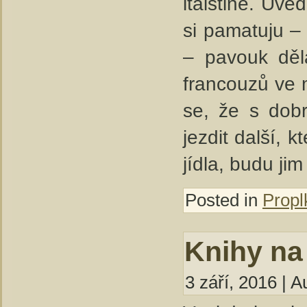
italštině. Uvě
si pamatuju – 
– pavouk děl
francouzů ve 
se, že s dob
jezdit další, 
jídla, budu jim
Posted in
Propl
Knihy na
3 září, 2016 | A