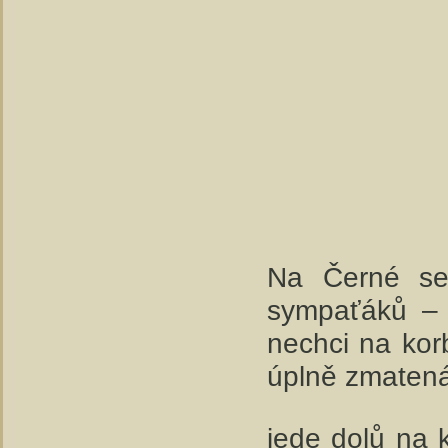
Na Černé se
sympaťáků – p
nechci na kor
úplně zmatená
jede dolů na k