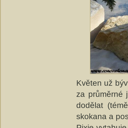
Květen už býv
za průměrné j
dodělat (témě
skokana a pos
Pixie vytahuje