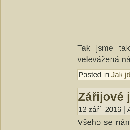
Tak jsme tak
velevážená n
Posted in
Jak j
Zářijové 
12 září, 2016 | 
Všeho se nám