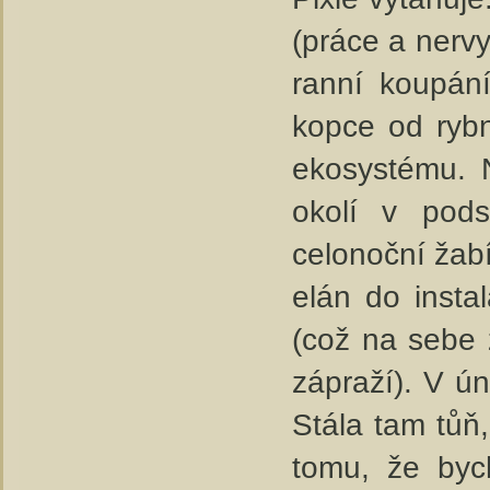
(práce a nervy
ranní koupán
kopce od rybn
ekosystému. 
okolí v pods
celonoční žabí
elán do insta
(což na sebe 
zápraží). V ú
Stála tam tůň
tomu, že byc