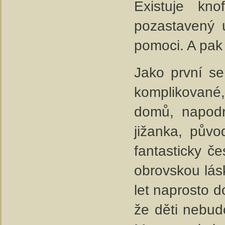
Existuje kno
pozastavený ú
pomoci. A pak 
Jako první se
komplikované,
domů, napodr
jižanka, půvo
fantasticky č
obrovskou lásk
let naprosto d
že děti nebud