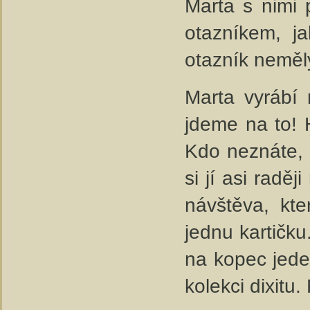
Marta s nimi p
otazníkem, ja
otazník neměl
Marta vyrábí 
jdeme na to! 
Kdo neznáte, z
si jí asi rad
návštěva, kt
jednu kartičku
na kopec jeden
kolekci dixitu