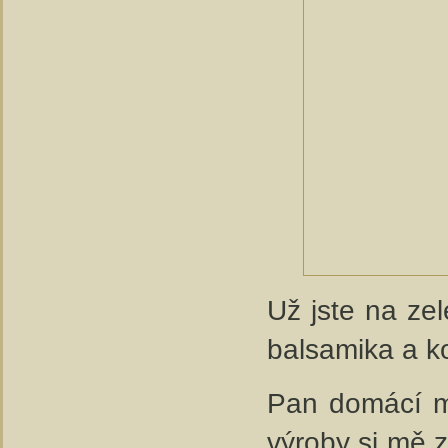
Už jste na zel
balsamika a k
Pan domácí me
výroby si mě z