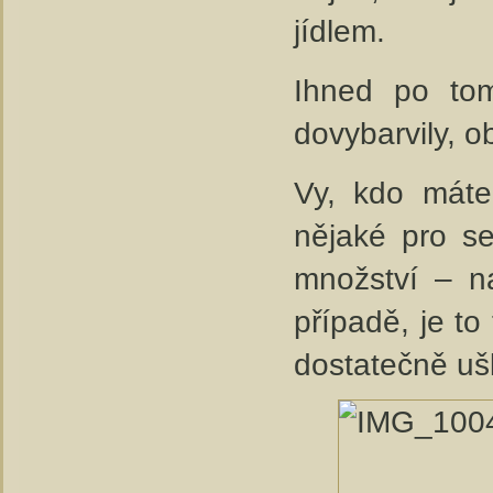
jídlem.
Ihned po tom
dovybarvily, ob
Vy, kdo máte
nějaké pro seb
množství – n
případě, je to
dostatečně ušl