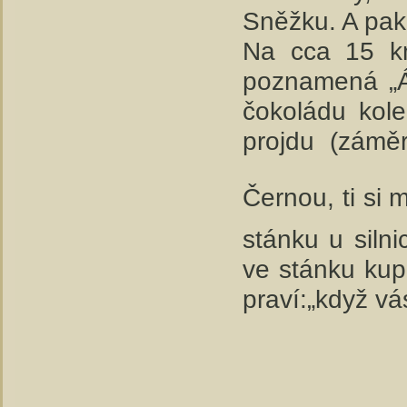
Sněžku. A pak
Na cca 15 km
poznamená „Á,
čokoládu kol
projdu (zámě
Černou, ti si 
stánku u siln
ve stánku kup
praví:„když vá