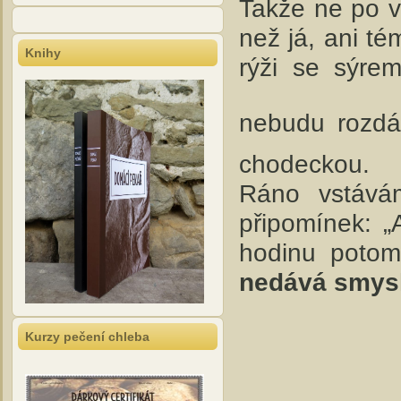
Takže ne po v
než já, ani t
Knihy
rýži se sýrem
nebudu rozdá
chodeckou.
Ráno vstává
připomínek: „
hodinu potom
nedává smysl
Kurzy pečení chleba