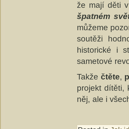
že mají děti 
špatném svě
můžeme pozoro
soutěži hodno
historické i 
sametové revol
Takže
čtěte
,
p
projekt dítěti
něj, ale i vše