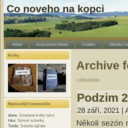
Co noveho na kopci
Pohledy z kopce na kopec….
Home
Kurzy pečení chleba
Cookies
Obrázky z 
Knihy
Archive f
« Older Entries
Podzim 
Nejnovější komentáře
28 září, 2021 | 
diane
:
Smažené květy tykví
Inka
:
Sýrové sušenky
Několi sezón 
Tonda
:
Sušená rajčata