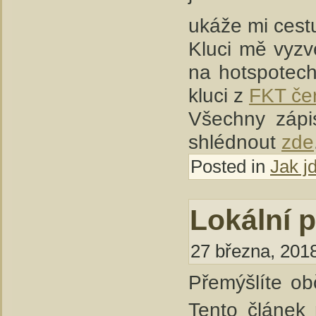
ukáže mi cestu
Kluci mě vyzve
na hotspotech,
kluci z
FKT če
Všechny zápi
shlédnout
zde
Posted in
Jak j
Lokální 
27 března, 2018
Přemýšlíte ob
Tento článek