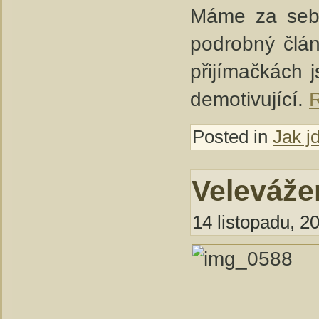
Máme za sebo
podrobný člán
přijímačkách 
demotivující.
R
Posted in
Jak j
Veleváže
14 listopadu, 2