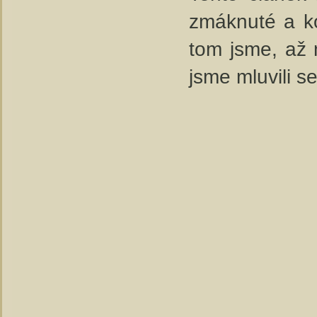
zmáknuté a ko
tom jsme, až 
jsme mluvili s