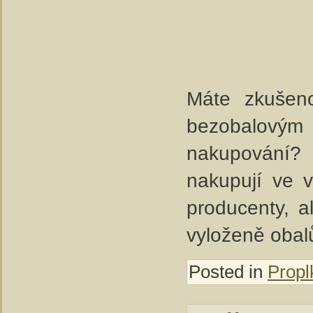
Máte zkušen
bezobalový
nakupování? 
nakupují ve v
producenty, a
vyloženě obal
Posted in
Propl