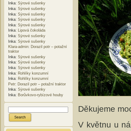
Inka
:
Sýrové sušenky
Inka
:
Sýrové sušenky
Inka
:
Sýrové sušenky
Inka
:
Sýrové sušenky
Inka
:
Sýrové sušenky
Inka
:
Lipová čokoláda
Inka
:
Sýrové sušenky
Inka
:
Sýrové sušenky
Klara-admin
:
Dorazil potr – potažní
traktor
Inka
:
Sýrové sušenky
Inka
:
Sýrové sušenky
Inka
:
Sýrové sušenky
Inka
:
Rohlíky konzumní
Inka
:
Rohlíky konzumní
Petr
:
Dorazil potr – potažní traktor
Inka
:
Sýrové sušenky
Inka
:
Borůvkovo-rybízové houby
Děkujeme moc
V květnu u ná