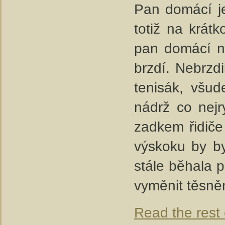
Pan domácí je
totiž na krát
pan domácí na
brzdí. Nebrzdi
tenisák, všud
nádrž co nejr
zadkem řidič
výskoku by by
stále běhala p
vyměnit těsně
Read the rest 