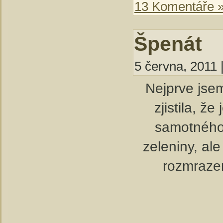
13 Komentáře 
Špenát
5 června, 2011 
Nejprve jse
zjistila, ž
samotného 
zeleniny, ale
rozmraze