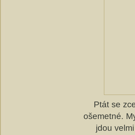
Ptát se zc
ošemetné. My
jdou velmi