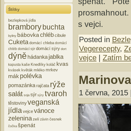
špenát. Pot
Štítky
prosmahnout. 
bezlepková jídla
s vejci.
brambory
buchta
chléb
bábovka
cibule
byliny
Posted in
Bezle
Cuketa
domácí chleba
domácí
Vegerecepty
,
Z
domácí sýry
chléb
domácí sýr
dort
dýně
vejce
|
Zatím b
jablka
hádanka
kvas
kaše
Knedlíky
koláč
kapusta
mrkev
mléko
kvásek
květák
polévka
Marinova
mák
rýže
pomazánka
rajčata
1 června, 2015 
tvaroh
salát
sýr
soja
sýry
veganská
těstoviny
jídla
vánoce
vejce
zelenina
zelí
česnek
závin
špenát
čočka