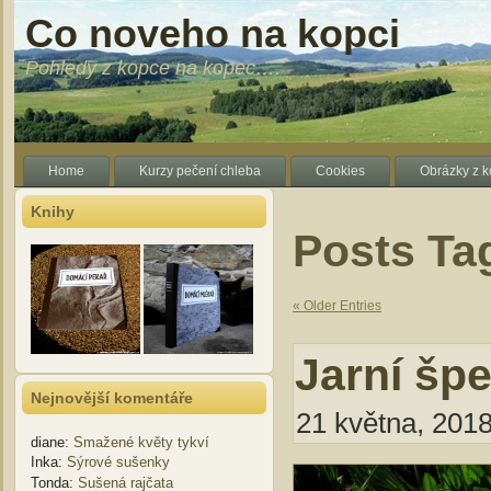
Co noveho na kopci
Pohledy z kopce na kopec….
Home
Kurzy pečení chleba
Cookies
Obrázky z 
Knihy
Posts Ta
« Older Entries
Jarní šp
Nejnovější komentáře
21 května, 2018
diane
:
Smažené květy tykví
Inka
:
Sýrové sušenky
Tonda
:
Sušená rajčata