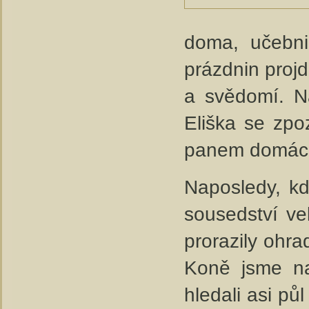
doma, učebni
prázdnin projd
a svědomí. N
Eliška se zp
panem domác
Naposledy, kd
sousedství ve
prorazily ohrad
Koně jsme na
hledali asi pů