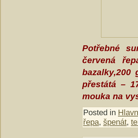
Potřebné sur
červená řep
bazalky,200 
přestátá – 1
mouka na vy
Posted in
Hlavní
řepa
,
špenát
,
te