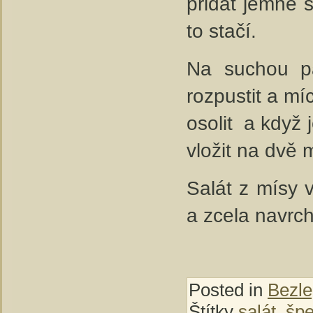
přidat jemně 
to stačí.
Na suchou pá
rozpustit a m
osolit a když 
vložit na dvě 
Salát z mísy v
a zcela navrc
Posted in
Bezle
Štítky
salát
,
špe