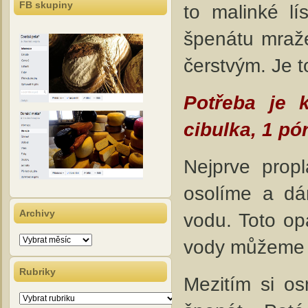
FB skupiny
to malinké l
špenátu mraže
čerstvým. Je t
Potřeba je 
cibulka, 1 pór
Nejprve prop
osolíme a dám
Archivy
vodu. Toto op
Archivy
vody můžeme s
Rubriky
Mezitím si os
Rubriky