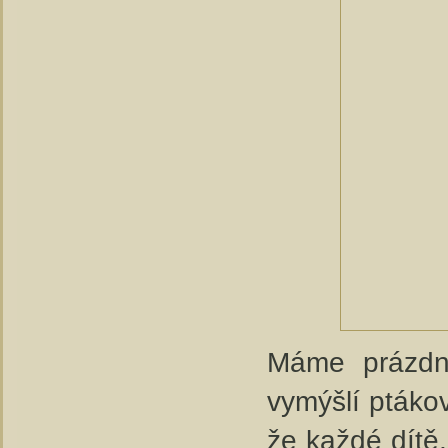
Máme prázdn
vymýšlí ptáko
že každé dítě,