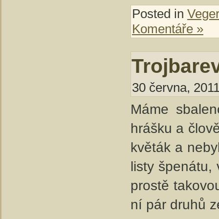
Posted in
Veger
Komentáře »
Trojbarev
30 června, 2011
Máme sbaleno
hrášku a člově
květák a nebyl
listy špenátu,
prostě takovo
ní pár druhů z