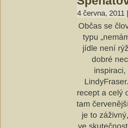
Špenátov
4 června, 2011 
Občas se člově
typu „nemám 
jídle není rý
dobré nec
inspiraci
LindyFraser
recept a celý 
tam červenější
je to záživn
ve skutečnosti