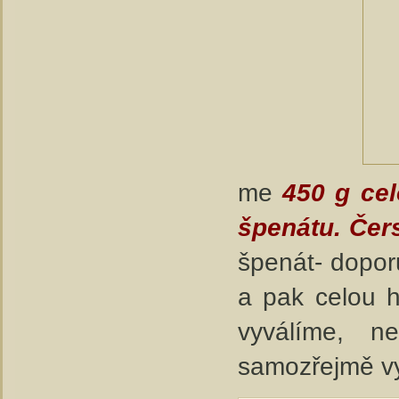
me
450 g cel
špenátu. Čer
špenát- doporu
a pak celou 
vyválíme, n
samozřejmě vyu