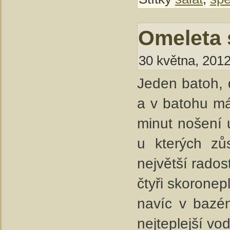
Omeleta 
30 května, 2012
Jeden batoh, d
a v batohu má
minut nošení 
u kterých zů
největší rados
čtyři skorone
navíc v bazé
nejteplejší vo