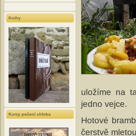
Knihy
uložíme na ta
jedno vejce.
Kurzy pečení chleba
Hotové bramb
čerstvě mleto