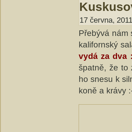
Kuskusov
17 června, 2011
Přebývá nám s
kalifornský sa
vydá za dva :
špatně, že to 
ho snesu k siln
koně a krávy :-