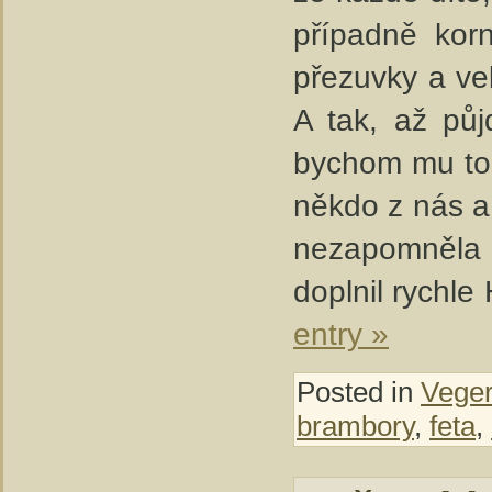
případně korn
přezuvky a ve
A tak, až půj
bychom mu to 
někdo z nás a 
nezapomněla 
doplnil rychle
entry »
Posted in
Veger
brambory
,
feta
,