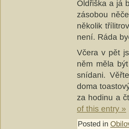
Oldřiška a já 
zásobou něčeh
několik třílit
není. Ráda bych
Včera v pět j
něm měla být 
snídani. Věřt
doma toastový
za hodinu a čt
of this entry »
Posted in
Obilo