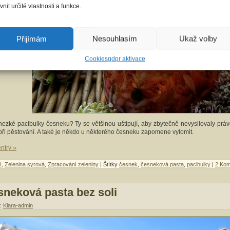
ivnit určité vlastnosti a funkce.
Přijímám
Nesouhlasím
Ukaž volby
Cookies
gdpr aktivace
ezké pacibulky česneku? Ty se většinou uštipují, aby zbytečně nevysilovaly právě
při pěstování. A také je někdo u některého česneku zapomene vylomit.
entry »
í
,
Zelenina syrová
,
Zpracování zeleniny
| Štítky
česnek
,
česneková pasta
,
pacibulky
|
2 Kom
neková pasta bez soli
r:
Klara-admin