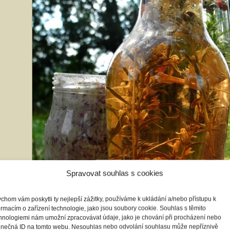
Spravovat souhlas s cookies
chom vám poskytli ty nejlepší zážitky, používáme k ukládání a/nebo přístupu k
ormacím o zařízení technologie, jako jsou soubory cookie. Souhlas s těmito
hnologiemi nám umožní zpracovávat údaje, jako je chování při procházení nebo
inečná ID na tomto webu. Nesouhlas nebo odvolání souhlasu může nepříznivě