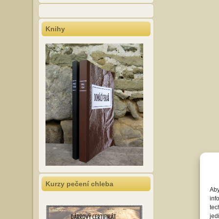
Knihy
Kurzy pečení chleba
Aby
inf
tec
jed