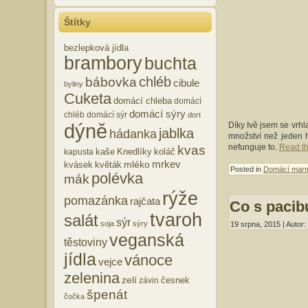
Štítky
bezlepková jídla
brambory
buchta
chléb
bábovka
cibule
byliny
Cuketa
domácí chleba
domácí
domácí sýry
chléb
domácí sýr
dort
dýně
Díky Ivě jsem se vrhl
jablka
hádanka
množství než jeden h
nefunguje to.
Read the
kvas
kaše
Knedlíky
koláč
kapusta
mrkev
mléko
kvásek
květák
Posted in
Domácí marm
polévka
mák
rýže
pomazánka
rajčata
Co s pacib
tvaroh
salát
sýr
soja
sýry
19 srpna, 2015 | Autor:
veganská
těstoviny
jídla
vánoce
vejce
zelenina
zelí
česnek
závin
špenát
čočka