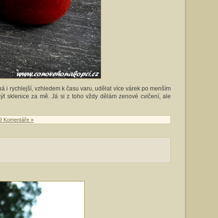
žná i rychlejší, vzhledem k času varu, udělat více várek po menším
ýt sklenice za mě. Já si z toho vždy dělám zenové cvičení, ale
9 Komentáře »