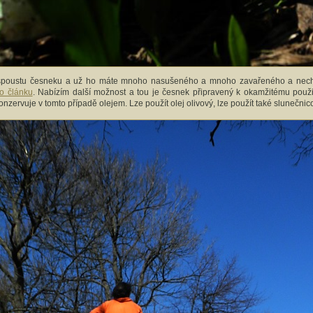
spoustu česneku a už ho máte mnoho nasušeného a mnoho zavařeného a nechce
o článku
. Nabízím další možnost a tou je česnek připravený k okamžitému použi
nzervuje v tomto případě olejem. Lze použít olej olivový, lze použít také slunečnic