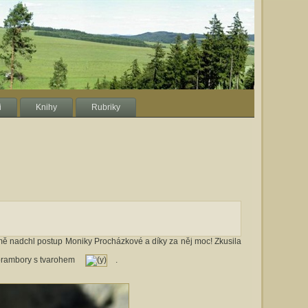
i
Knihy
Rubriky
ě nadchl postup Moniky Procházkové a díky za něj moc! Zkusila
é brambory s tvarohem
.