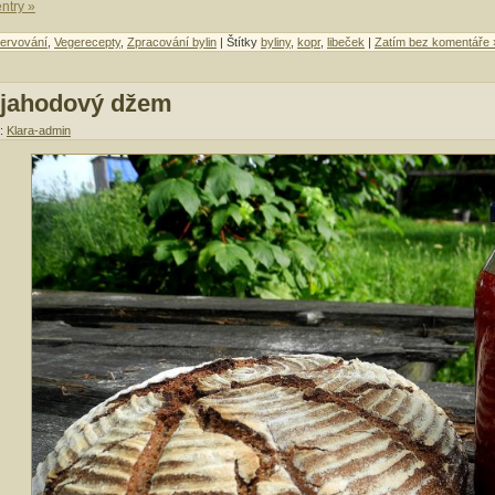
entry »
ervování
,
Vegerecepty
,
Zpracování bylin
| Štítky
byliny
,
kopr
,
libeček
|
Zatím bez komentáře 
 jahodový džem
r:
Klara-admin