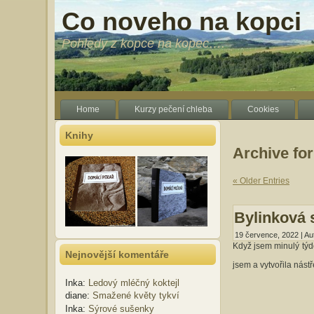
Co noveho na kopci
Pohledy z kopce na kopec….
Home
Kurzy pečení chleba
Cookies
Knihy
Archive for
« Older Entries
Bylinková 
19 července, 2022 | Au
Když jsem minulý týd
Nejnovější komentáře
jsem a vytvořila nás
Inka
:
Ledový mléčný koktejl
diane
:
Smažené květy tykví
Inka
:
Sýrové sušenky