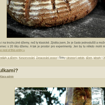
a i na trochu jiné džemy, než ty klasické. Zjistila jsem, že je často jednodušší a mo
rnec s 20 litry džemu. A tak je prostor pro experimenty. Jen by tu někdo mohl m
 rest of this entry »
elády a džemy
,
Konzervování
,
Zpracování ovoce
| Štítky
citronový pektin
,
džem
,
jahody
|
3
ulkami?
Klara-admin