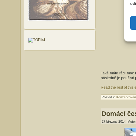
ovl
Také máte rádi moc h
následně je používá 
Read the rest of this 
Posted in
Konzervován
Domácí čes
27 března, 2014 | Auto