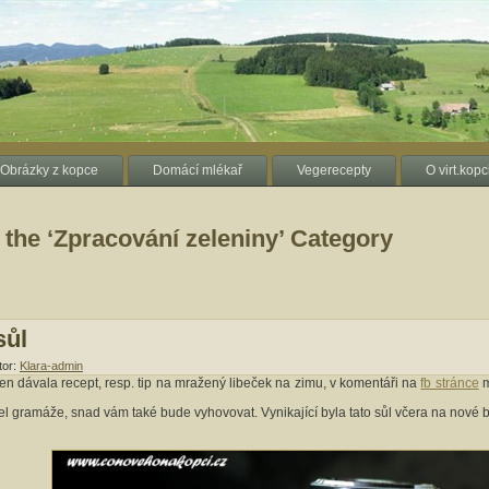
Obrázky z kopce
Domácí mlékař
Vegerecepty
O virt.kopc
 the ‘Zpracování zeleniny’ Category
sůl
tor:
Klara-admin
en dávala recept, resp. tip na mražený libeček na zimu, v komentáři na
fb stránce
m
třel gramáže, snad vám také bude vyhovovat. Vynikající byla tato sůl včera na nov