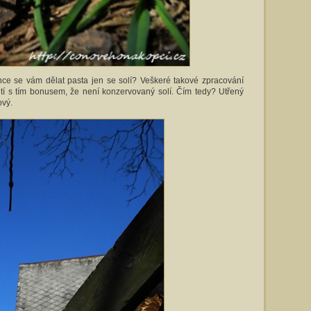
 se vám dělat pasta jen se solí? Veškeré takové zpracování
tí s tím bonusem, že není konzervovaný solí. Čím tedy? Utřený
ový.