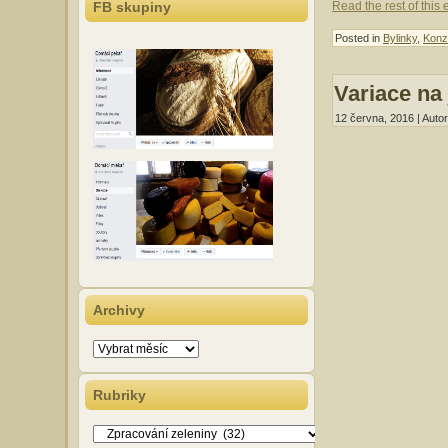
Read the rest of this 
FB skupiny
Posted in
Bylinky
,
Konz
Variace na
12 června, 2016 | Auto
Archivy
Archivy
Rubriky
Rubriky