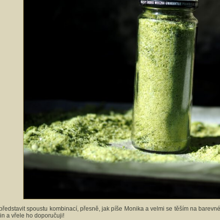
představit spoustu kombinací, přesně, jak píše Monika a velmi se těším na barevn
in a vřele ho doporučuji!