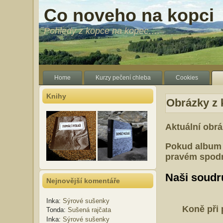
Co noveho na kopci
Pohledy z kopce na kopec….
Home
Kurzy pečení chleba
Cookies
Knihy
Obrázky z 
Aktuální obr
Pokud album o
pravém spodn
Naši soudr
Nejnovější komentáře
Inka
:
Sýrové sušenky
Koně při 
Tonda
:
Sušená rajčata
Inka
:
Sýrové sušenky