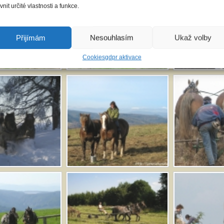
ivnit určité vlastnosti a funkce.
Přijímám
Nesouhlasím
Ukaž volby
Cookies
gdpr aktivace