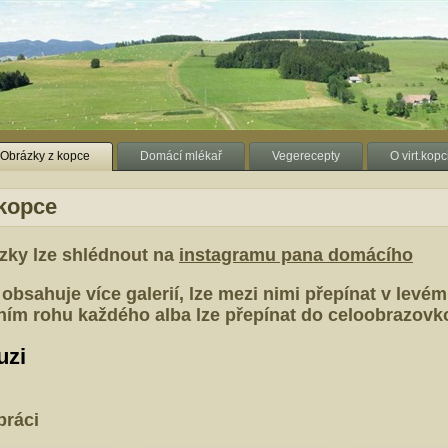
Obrázky z kopce
Domácí mlékař
Vegerecepty
O virt.kopc
kopce
ázky lze shlédnout na
instagramu pana domácího
bsahuje více galerií, lze mezi nimi přepínat v levé
ím rohu každého alba lze přepínat do celoobrazovk
uzi
práci