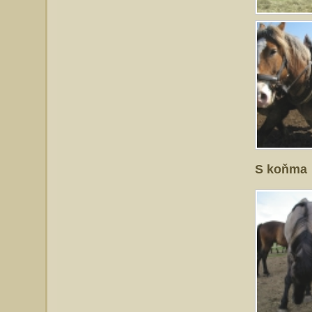
S koňma