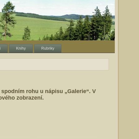
i
Knihy
Rubriky
m spodním rohu u nápisu „Galerie“. V
ového zobrazení.