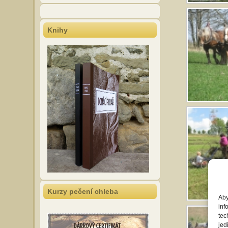
Knihy
Kurzy pečení chleba
Aby
inf
tec
jed