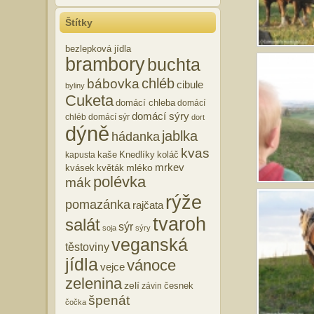
Štítky
bezlepková jídla
brambory
buchta
chléb
bábovka
cibule
byliny
Cuketa
domácí chleba
domácí
domácí sýry
chléb
domácí sýr
dort
dýně
jablka
hádanka
kvas
kaše
Knedlíky
koláč
kapusta
mrkev
mléko
kvásek
květák
polévka
mák
rýže
pomazánka
rajčata
tvaroh
salát
sýr
soja
sýry
veganská
těstoviny
jídla
vánoce
vejce
zelenina
zelí
česnek
závin
špenát
čočka