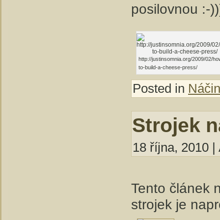
posilovnou :-))
http://justinsomnia.org/2009/02/ho
to-build-a-cheese-press/
Posted in
Náčin
Strojek 
18 října, 2010 |
Tento článek n
strojek je nap