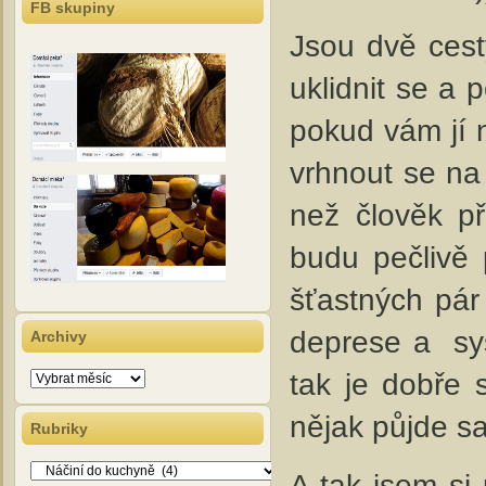
FB skupiny
Jsou dvě cest
uklidnit se a p
pokud vám jí 
vrhnout se na 
než člověk př
budu pečlivě 
šťastných pár
deprese a sys
Archivy
tak je dobře 
Archivy
nějak půjde s
Rubriky
Rubriky
A tak jsem si 