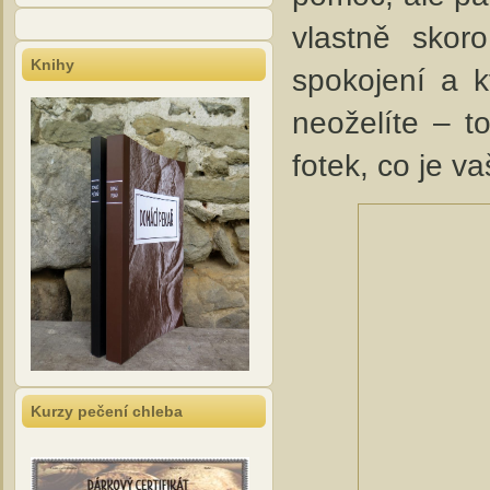
vlastně skor
Knihy
spokojení a k
neoželíte – t
fotek, co je v
Kurzy pečení chleba