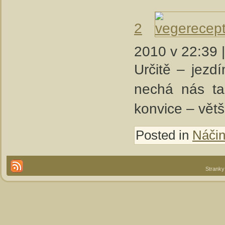
2
2010 v 22:39 
Určitě – jezd
nechá nás ta
konvice – vět
Posted in
Náčin
Stranky