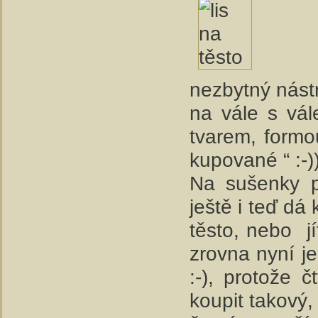
nezbytný nástr
na vále s vál
tvarem, formo
kupované “ :-))
Na sušenky p
ještě i teď dá
těsto, nebo jí
zrovna nyní je
:-), protože č
koupit takový,