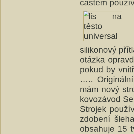
častém použív
silikonový přít
otázka opravdu
pokud by vnit
….. Origináln
mám nový stro
kovozávod Semi
Strojek použí
zdobení šleha
obsahuje 15 tv