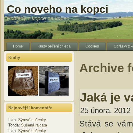
Co noveho na kopci
Pohledy z kopce na kopec….
Home
Kurzy pečení chleba
Cookies
Obrázky z 
Knihy
Archive f
Jaká je 
Nejnovější komentáře
25 února, 2012 
Inka
:
Sýrové sušenky
Stává se vám
Tonda
:
Sušená rajčata
Inka
:
Sýrové sušenky