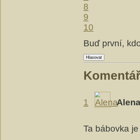
8
9
10
Buď první, kdo
Hlasovat
Komentá
1
Alen
Ta bábovka je 