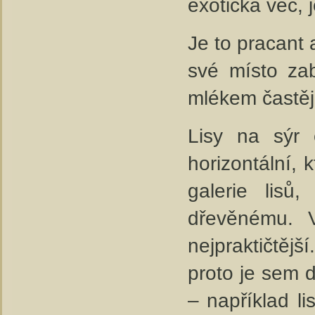
exotická věc, 
Je to pracant 
své místo zab
mlékem častěj
Lisy na sýr e
horizontální, 
galerie lisů
dřevěnému. 
nejpraktičtěj
proto je sem dá
– například l