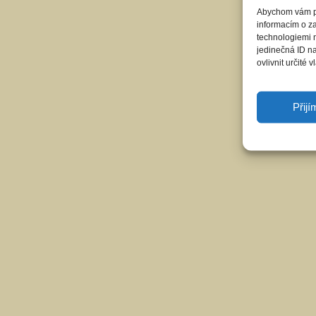
Abychom vám pos
informacím o za
technologiemi 
jedinečná ID n
ovlivnit určité v
Přij