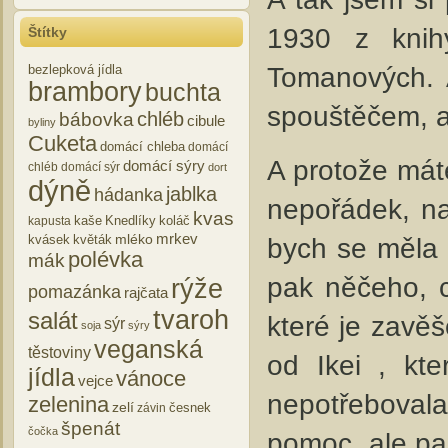
1930 z kni
Štítky
Tomanových. 
bezlepková jídla
brambory
buchta
spouštěčem, a
chléb
bábovka
cibule
byliny
Cuketa
domácí chleba
domácí
A protože máte
domácí sýry
chléb
domácí sýr
dort
dýně
jablka
hádanka
nepořádek, na 
kvas
kaše
Knedlíky
koláč
kapusta
mrkev
mléko
bych se měla 
kvásek
květák
polévka
mák
pak něčeho, c
rýže
pomazánka
rajčata
tvaroh
salát
které je zavě
sýr
soja
sýry
veganská
těstoviny
od Ikei , kt
jídla
vánoce
vejce
nepotřeboval
zelenina
zelí
česnek
závin
špenát
čočka
pomoc, ale pak