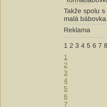
Takže spolu s
malá bábovka
Reklama
1
2
3
4
5
6
7
1
2
3
4
5
6
7