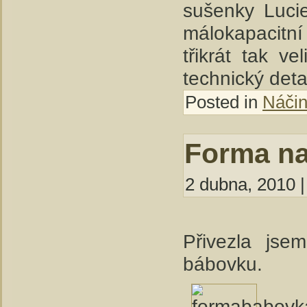
sušenky Luci
málokapacitní 
třikrát tak v
technický deta
Posted in
Náčin
Forma n
2 dubna, 2010 |
Přivezla js
bábovku.