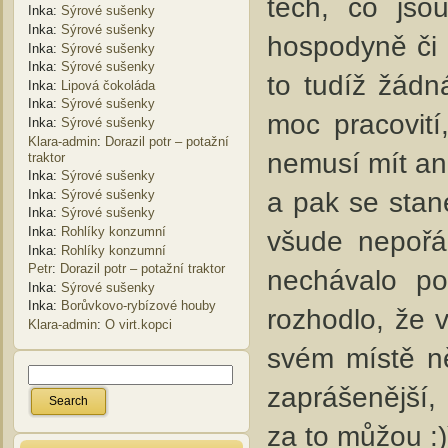
těch, co jso
Inka
:
Sýrové sušenky
Inka
:
Sýrové sušenky
hospodyně či 
Inka
:
Sýrové sušenky
Inka
:
Sýrové sušenky
to tudíž žádná
Inka
:
Lipová čokoláda
Inka
:
Sýrové sušenky
moc pracovití
Inka
:
Sýrové sušenky
Klara-admin
:
Dorazil potr – potažní
nemusí mít ani
traktor
Inka
:
Sýrové sušenky
a pak se stane
Inka
:
Sýrové sušenky
Inka
:
Sýrové sušenky
Inka
:
Rohlíky konzumní
všude nepořá
Inka
:
Rohlíky konzumní
Petr
:
Dorazil potr – potažní traktor
nechávalo p
Inka
:
Sýrové sušenky
Inka
:
Borůvkovo-rybízové houby
rozhodlo, že 
Klara-admin
:
O virt.kopci
svém místě ně
zaprášenější, 
za to můžou :