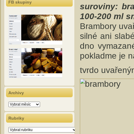
FB skupiny
suroviny: bra
100-200 ml sm
Brambory uvař
silné ani sla
dno vymazané
pokladme je n
tvrdo uvařený
Archivy
Archivy
Rubriky
Rubriky