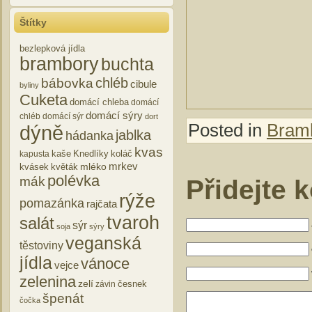
Štítky
bezlepková jídla
brambory
buchta
chléb
bábovka
cibule
byliny
Cuketa
domácí chleba
domácí
domácí sýry
chléb
domácí sýr
dort
Posted in
Bramb
dýně
jablka
hádanka
kvas
kaše
Knedlíky
koláč
kapusta
mrkev
mléko
kvásek
květák
polévka
mák
Přidejte 
rýže
pomazánka
rajčata
tvaroh
salát
sýr
soja
sýry
veganská
těstoviny
jídla
vánoce
vejce
zelenina
zelí
česnek
závin
špenát
čočka