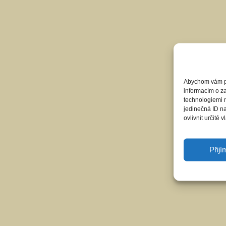
Abychom vám pos
informacím o za
technologiemi 
jedinečná ID n
ovlivnit určité v
Přij