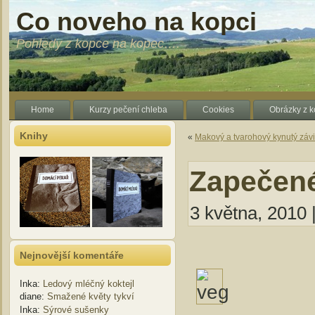
Co noveho na kopci
Pohledy z kopce na kopec….
Home
Kurzy pečení chleba
Cookies
Obrázky z 
Knihy
«
Makový a tvarohový kynutý záv
Zapečené
3 května, 2010 
Nejnovější komentáře
Inka
:
Ledový mléčný koktejl
diane
:
Smažené květy tykví
Inka
:
Sýrové sušenky