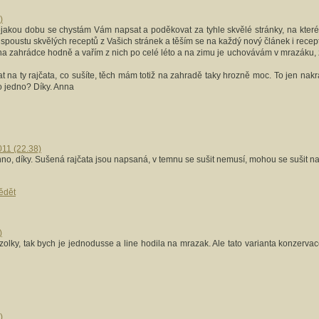
)
ějakou dobu se chystám Vám napsat a poděkovat za tyhle skvělé stránky, na které
spoustu skvělých receptů z Vašich stránek a těším se na každý nový článek i recept,
a zahrádce hodně a vařím z nich po celé léto a na zimu je uchovávám v mrazáku, zav
t na ty rajčata, co sušíte, těch mám totiž na zahradě taky hrozně moc. To jen nakrá
to jedno? Díky. Anna
011 (22.38)
nno, díky. Sušená rajčata jsou napsaná, v temnu se sušit nemusí, mohou se sušit na
ědět
)
olky, tak bych je jednodusse a line hodila na mrazak. Ale tato varianta konzervac
)