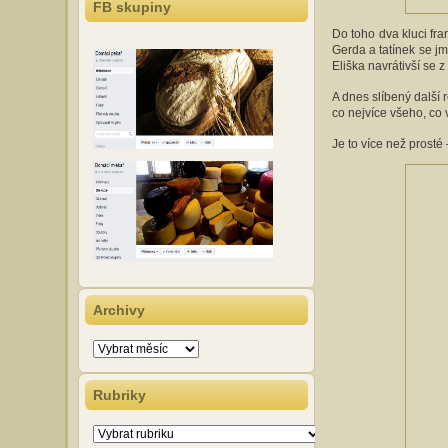
FB skupiny
Do toho dva kluci fr
Gerda a tatínek se j
Eliška navrátivší se 
A dnes slíbený další 
co nejvíce všeho, co v
Je to více než prosté 
Archivy
Archivy
Rubriky
Rubriky