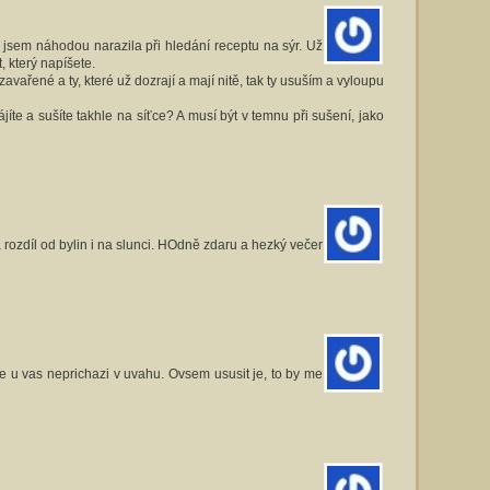
 jsem náhodou narazila při hledání receptu na sýr. Už
 který napíšete.
ařené a ty, které už dozrají a mají nitě, tak ty usuším a vyloupu
jíte a sušíte takhle na síťce? A musí být v temnu při sušení, jako
 rozdíl od bylin i na slunci. HOdně zdaru a hezký večer
e u vas neprichazi v uvahu. Ovsem ususit je, to by me