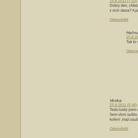
25.8.2011 (7.53)
Dobry den, chtel
z nich stava? A j
Odpovědět
Heřm
25.8.2
Tak to
Odpov
Veska:
25.8.2011 (5.48)
Teda lusky jsem n
Sem vloni sušila 
koření ,mají usu
Odpovědět