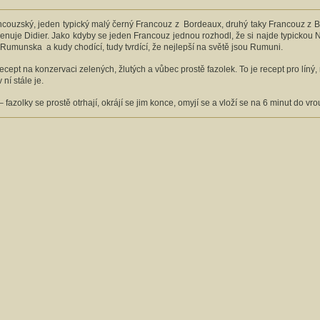
ancouzský, jeden typický malý černý Francouz z Bordeaux, druhý taky Francouz z
menuje Didier. Jako kdyby se jeden Francouz jednou rozhodl, že si najde typickou 
z Rumunska a kudy chodící, tudy tvrdící, že nejlepší na světě jsou Rumuni.
recept na konzervaci zelených, žlutých a vůbec prostě fazolek. To je recept pro líný,
 ní stále je.
– fazolky se prostě otrhají, okrájí se jim konce, omyjí se a vloží se na 6 minut do vro