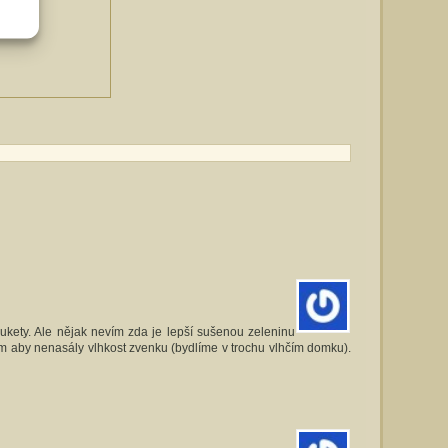
kety. Ale nějak nevím zda je lepší sušenou zeleninu
ím aby nenasály vlhkost zvenku (bydlíme v trochu vlhčím domku).