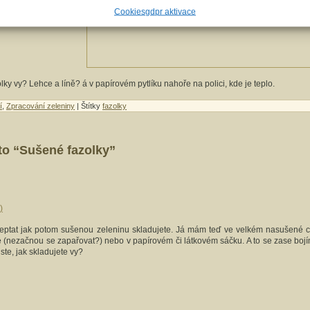
Cookies
gdpr aktivace
lky vy? Lehce a líně? á v papírovém pytlíku nahoře na polici, kde je teplo.
í
,
Zpracování zeleniny
| Štítky
fazolky
to “Sušené fazolky”
)
zeptat jak potom sušenou zeleninu skladujete. Já mám teď ve velkém nasušené cu
e (nezačnou se zapařovat?) nebo v papírovém či látkovém sáčku. A to se zase boj
ste, jak skladujete vy?