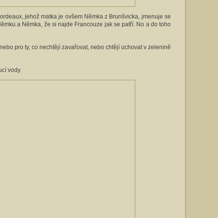
 Bordeaux, jehož matka je ovšem Němka z Brunšvicka, jmenuje se
Němku a Němka, že si najde Francouze jak se patří. No a do toho
 nebo pro ty, co nechtějí zavařovat, nebo chtějí uchovat v zelenině
ucí vody.