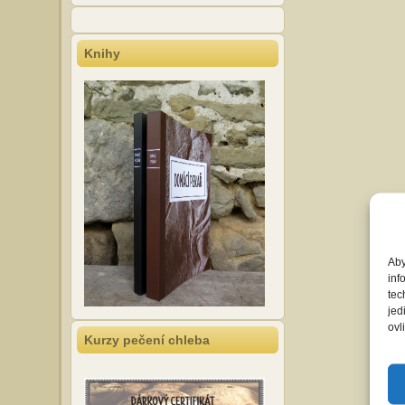
Knihy
Aby
inf
tec
jed
ovl
Kurzy pečení chleba