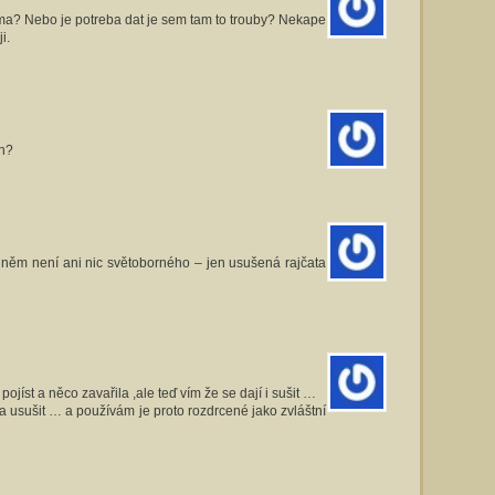
ama? Nebo je potreba dat je sem tam to trouby? Nekape
i.
ch?
v něm není ani nic světoborného – jen usušená rajčata
jíst a něco zavařila ,ale teď vím že se dají i sušit …
ala usušit … a používám je proto rozdrcené jako zvláštní