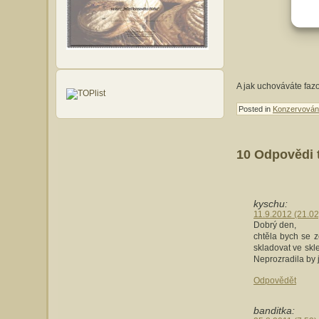
A jak uchováváte fazo
Posted in
Konzervován
10 Odpovědi 
kyschu:
11.9.2012 (21.02
Dobrý den,
chtěla bych se 
skladovat ve skl
Neprozradila by j
Odpovědět
banditka: