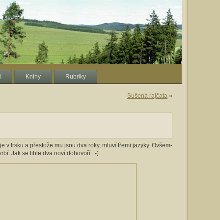
i
Knihy
Rubriky
Sušená rajčata
»
 v Irsku a přestože mu jsou dva roky, mluví třemi jazyky. Ovšem-
í. Jak se tihle dva noví dohovoří. :-).