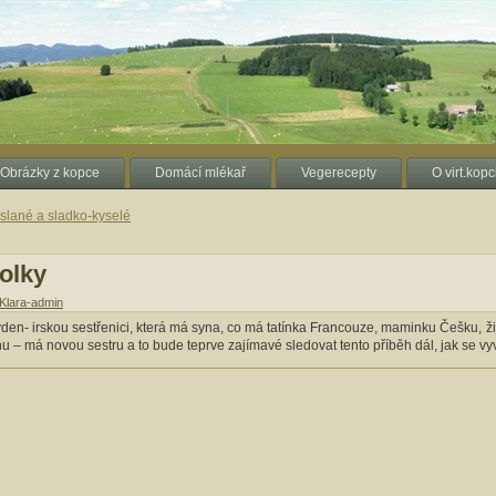
Obrázky z kopce
Domácí mlékař
Vegerecepty
O virt.kopc
 slané a sladko-kyselé
olky
Klara-admin
n- irskou sestřenici, která má syna, co má tatínka Francouze, maminku Češku, žije
u – má novou sestru a to bude teprve zajímavé sledovat tento příběh dál, jak se vyvrb