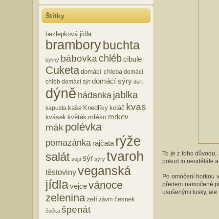
Štítky
bezlepková jídla
brambory
buchta
chléb
bábovka
cibule
byliny
Cuketa
domácí chleba
domácí
domácí sýry
chléb
domácí sýr
dort
dýně
jablka
hádanka
kvas
kaše
Knedlíky
koláč
kapusta
mrkev
mléko
kvásek
květák
polévka
mák
rýže
pomazánka
rajčata
tvaroh
To je z toho důvodu, 
salát
sýr
soja
sýry
pokud to neuděláte a
veganská
těstoviny
Po omočení horkou vo
jídla
vánoce
předem namočené přes
vejce
usušenými lusky, ale t
zelenina
zelí
česnek
závin
špenát
čočka