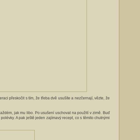
raci přeskočit s tím, že třeba dvě usušíte a nezčernají, vězte, že
každém, jak mu libo. Po usušení uschovat na použití v zimě. Buď
évky. A pak ještě jeden zajímavý recept, co s těmito chutnými