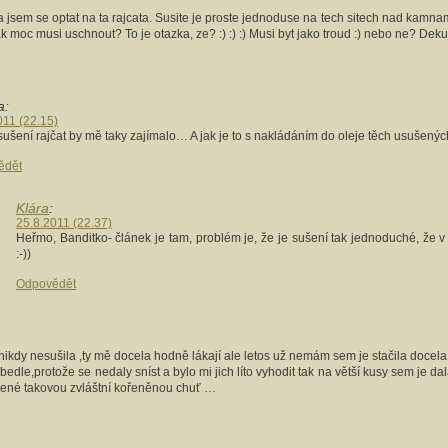
a jsem se optat na ta rajcata. Susite je proste jednoduse na tech sitech nad kamn
ak moc musi uschnout? To je otazka, ze? :) :) :) Musi byt jako troud :) nebo ne? Dekuj
a:
011 (22.15)
 sušení rajčat by mě taky zajímalo… A jak je to s nakládáním do oleje těch usušený
ědět
Klára
:
25.8.2011 (22.37)
Heřmo, Banditko- článek je tam, problém je, že je sušení tak jednoduché, že 
:-))
Odpovědět
ikdy nesušila ,ty mě docela hodně lákají ale letos už nemám sem je stačila docela po
bedle,protože se nedaly sníst a bylo mi jich líto vyhodit tak na větší kusy sem je d
šené takovou zvláštní kořeněnou chuť …