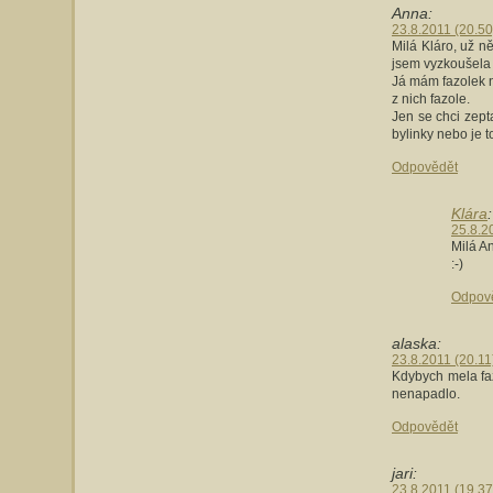
Anna:
23.8.2011 (20.50
Milá Kláro, už n
jsem vyzkoušela 
Já mám fazolek n
z nich fazole.
Jen se chci zepta
bylinky nebo je 
Odpovědět
Klára
:
25.8.2
Milá A
:-)
Odpov
alaska:
23.8.2011 (20.11
Kdybych mela faz
nenapadlo.
Odpovědět
jari:
23.8.2011 (19.37