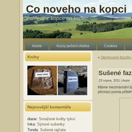
Co noveho na kopci
Pohledy z kopce na kopec….
Home
Kurzy pečení chleba
Cookies
Knihy
«
Sterilované fazolky
Sušené faz
23 srpna, 2011 | Autor:
Máme mezinárodní týde
přichází pointa příběh
Nejnovější komentáře
diane
:
Smažené květy tykví
Inka
:
Sýrové sušenky
Tonda
:
Sušená rajčata