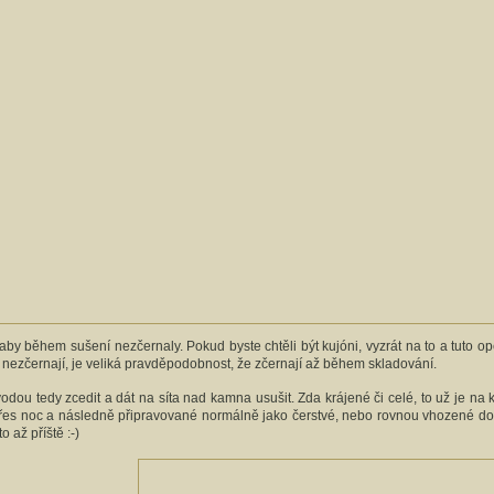
aby během sušení nezčernaly. Pokud byste chtěli být kujóni, vyzrát na to a tuto ope
 nezčernají, je veliká pravděpodobnost, že zčernají až během skladování.
dou tedy zcedit a dát na síta nad kamna usušit. Zda krájené či celé, to už je na 
 noc a následně připravované normálně jako čerstvé, nebo rovnou vhozené do pol
o až příště :-)