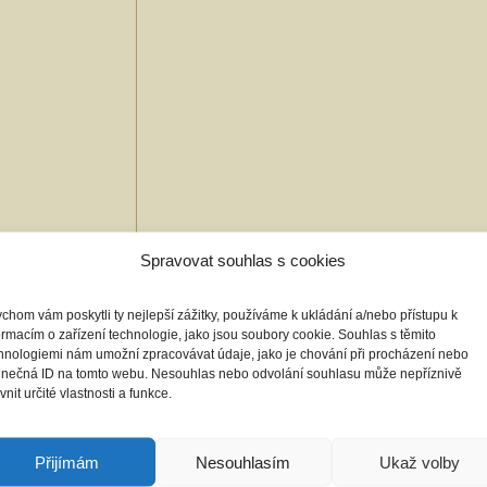
Spravovat souhlas s cookies
chom vám poskytli ty nejlepší zážitky, používáme k ukládání a/nebo přístupu k
ormacím o zařízení technologie, jako jsou soubory cookie. Souhlas s těmito
hnologiemi nám umožní zpracovávat údaje, jako je chování při procházení nebo
inečná ID na tomto webu. Nesouhlas nebo odvolání souhlasu může nepříznivě
ivnit určité vlastnosti a funkce.
Přijímám
Nesouhlasím
Ukaž volby