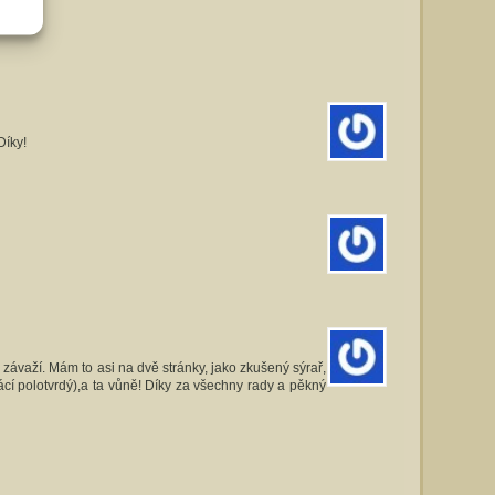
Díky!
 závaží. Mám to asi na dvě stránky, jako zkušený sýrař,
cí polotvrdý),a ta vůně! Díky za všechny rady a pěkný