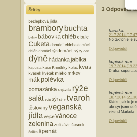
3 Odpovědi to
Štítky
bezlepková jídla
brambory
buchta
hanaka:
21.7.2014 (17.47
chléb
bábovka
cibule
byliny
No tak tohle je s
Cuketa
domácí chleba
domácí
Odpovědět
domácí sýry
chléb
domácí sýr
dort
dýně
jablka
hádanka
kupicek.mar:
kvas
19.7.2014 (19.23
kaše
Knedlíky
koláč
kapusta
Druhá: supertabu
mrkev
mléko
kvásek
květák
polévka
mák
Odpovědět
rýže
pomazánka
rajčata
kupicek.mar:
tvaroh
salát
18.7.2014 (21.30
sýr
soja
sýry
Klárko, tak to j
veganská
ale sýr jsem udě
těstoviny
víkend Markéta
jídla
vánoce
vejce
Odpovědět
zelenina
zelí
česnek
závin
špenát
čočka