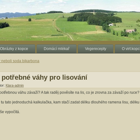
Obrázky z kopce
Domácí mlékař
Vegerecepty
O virt.kopc
ý neboli soda bikarbona
 potřebné váhy pro lisování
tor:
Klara-admin
potřebnou váhu závaží? A tak raděj pověsíte na lis, co je zrovna za závaží po ruce? N
 tu tato jednoduchá kalkulačka, kam stačí zadat délku dlouhého ramena lisu, délku 
še vypočítá.