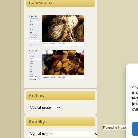
FB skupiny
Aby
inf
Archivy
tec
jed
Archivy
ovl
Rubriky
Posted in
Nezařazené
Rubriky