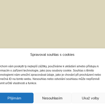
Spravovat souhlas s cookies
chom vám poskytli ty nejlepší zážitky, používáme k ukládání a/nebo přístupu k
ormacím o zařízení technologie, jako jsou soubory cookie. Souhlas s těmito
hnologiemi nám umožní zpracovávat údaje, jako je chování při procházení nebo
inečná ID na tomto webu. Nesouhlas nebo odvolání souhlasu může nepříznivě
ivnit určité vlastnosti a funkce.
Přijímám
Nesouhlasím
Ukaž volby