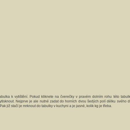
abulka k vytištění. Pokud kliknete na čverečky v pravém dolním rohu této tabul
isknout. Nejprve je ale nutné zadat do horních dvou šedých polí délku svého d
ak již stačí je mrknout do tabulky v kuchyni a je jasné, kolik kg je třeba.