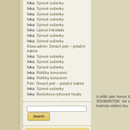
Inka
:
Sýrové sušenky
Inka
:
Sýrové sušenky
Inka
:
Sýrové sušenky
Inka
:
Sýrové sušenky
Inka
:
Sýrové sušenky
Inka
:
Lipová čokoláda
Inka
:
Sýrové sušenky
Inka
:
Sýrové sušenky
Klara-admin
:
Dorazil potr – potažní
traktor
Inka
:
Sýrové sušenky
Inka
:
Sýrové sušenky
Inka
:
Sýrové sušenky
Inka
:
Rohlíky konzumní
Inka
:
Rohlíky konzumní
Petr
:
Dorazil potr – potažní traktor
Inka
:
Sýrové sušenky
Inka
:
Borůvkovo-rybízové houby
A ještě jako bonus t
SOUBOR/TISK list vyt
hodnoty vašeho lisu. P