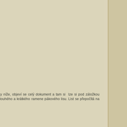
ky níže, objeví se celý dokument a tam si lze si pod záložkou
louhého a krátkého ramene pákového lisu. List se přepočítá na