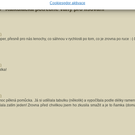
Cookies
gdpr aktivace
 “Kalkulačka potřebné váhy pro lisování”
)
uper, přesně pro nás lenochy, co sáhnou v rychlosti po tom, co je zrovna po ruce :-) 
)
lka!
)
e moc pěkná pomůcka. Já si udělala tabulku (několik) a vypočítala podle délky ramen
lala zatím jeden! Zrovna před chvilkou jsem ho zkusila smažit a je to ňamka (domá