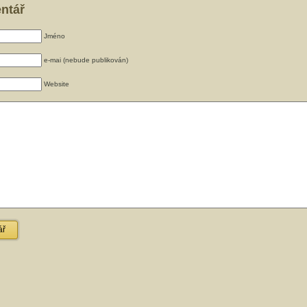
entář
Jméno
e-mai (nebude publikován)
Website