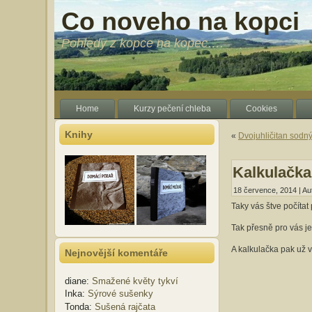
Co noveho na kopci
Pohledy z kopce na kopec….
Home
Kurzy pečení chleba
Cookies
Knihy
«
Dvojuhličitan sodn
Kalkulačka
18 července, 2014 | Au
Taky vás štve počítat 
Tak přesně pro vás je
A kalkulačka pak už v
Nejnovější komentáře
diane
:
Smažené květy tykví
Inka
:
Sýrové sušenky
Tonda
:
Sušená rajčata