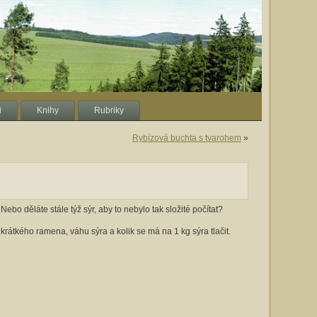
i
Knihy
Rubriky
Rybízová buchta s tvarohem
»
ebo děláte stále týž sýr, aby to nebylo tak složité počítat?
krátkého ramena, váhu sýra a kolik se má na 1 kg sýra tlačit.