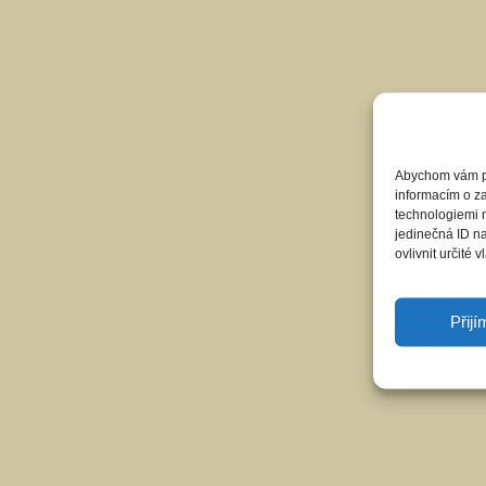
Abychom vám pos
informacím o za
technologiemi 
jedinečná ID n
ovlivnit určité v
Přij