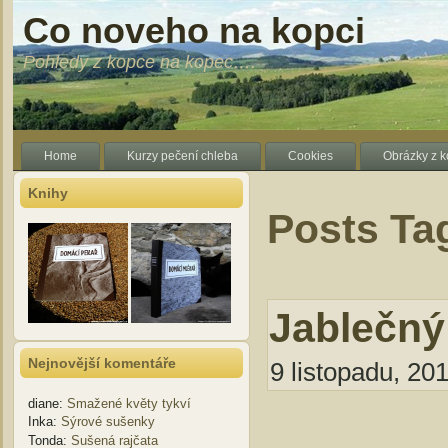
Co noveho na kopci
Pohledy z kopce na kopec….
Home
Kurzy pečení chleba
Cookies
Obrázky z 
Knihy
Posts Tag
Jablečný
Nejnovější komentáře
9 listopadu, 201
diane
:
Smažené květy tykví
Inka
:
Sýrové sušenky
Tonda
:
Sušená rajčata