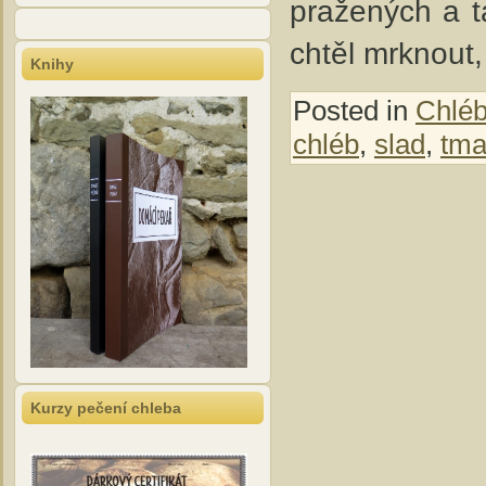
pražených a t
chtěl mrknout
Knihy
Posted in
Chlé
chléb
,
slad
,
tma
Kurzy pečení chleba