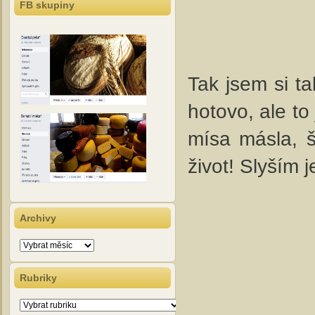
FB skupiny
Tak jsem si t
hotovo, ale to
mísa másla, š
život! Slyším 
Archivy
Archivy
Rubriky
Rubriky