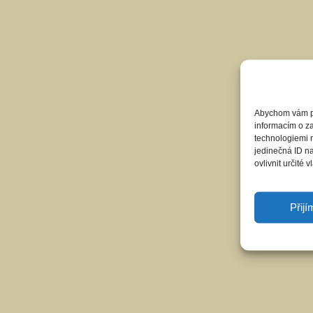
Abychom vám pos
informacím o za
technologiemi 
jedinečná ID n
ovlivnit určité v
Přij