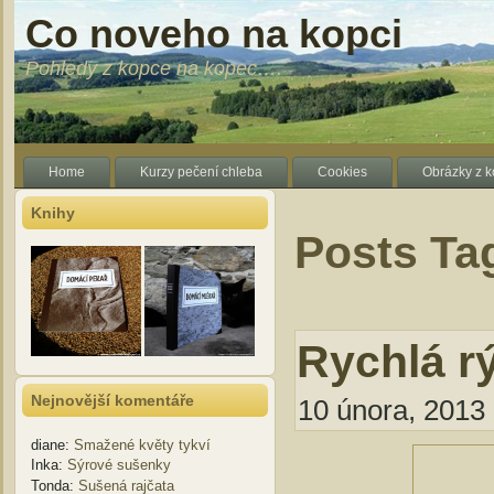
Co noveho na kopci
Pohledy z kopce na kopec….
Home
Kurzy pečení chleba
Cookies
Obrázky z 
Knihy
Posts Ta
Rychlá r
Nejnovější komentáře
10 února, 2013 
diane
:
Smažené květy tykví
Inka
:
Sýrové sušenky
Tonda
:
Sušená rajčata