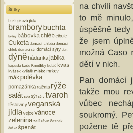
na chvíli navš
Štítky
to mě minulo,
bezlepková jídla
brambory
buchta
úspěšně tedy 
chléb
bábovka
cibule
byliny
že jsem úpln
Cuketa
domácí chleba
domácí
domácí sýry
možná Caso mn
chléb
domácí sýr
dort
dýně
jablka
hádanka
dětí v nich.
kvas
kaše
Knedlíky
koláč
kapusta
mrkev
mléko
kvásek
květák
polévka
mák
Pan domácí j
rýže
pomazánka
rajčata
takže mou re
tvaroh
salát
sýr
soja
sýry
vůbec nechá
veganská
těstoviny
jídla
vánoce
soukromý. Pet
vejce
zelenina
zelí
česnek
závin
požene tě př
špenát
čočka