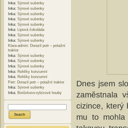
Inka
:
Sýrové sušenky
Inka
:
Sýrové sušenky
Inka
:
Sýrové sušenky
Inka
:
Sýrové sušenky
Inka
:
Sýrové sušenky
Inka
:
Lipová čokoláda
Inka
:
Sýrové sušenky
Inka
:
Sýrové sušenky
Klara-admin
:
Dorazil potr – potažní
traktor
Inka
:
Sýrové sušenky
Inka
:
Sýrové sušenky
Inka
:
Sýrové sušenky
Inka
:
Rohlíky konzumní
Inka
:
Rohlíky konzumní
Dnes jsem slo
Petr
:
Dorazil potr – potažní traktor
Inka
:
Sýrové sušenky
zaměstnala v
Inka
:
Borůvkovo-rybízové houby
cizince, který
mu to mohla 