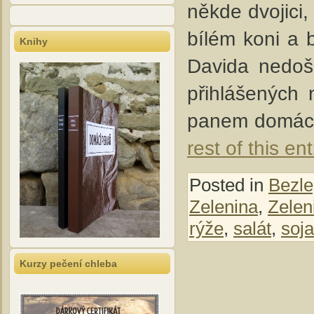
někde dvojici
bílém koni a 
Knihy
Davida nedošla
přihlášených 
panem domácí
rest of this ent
Posted in
Bezle
Zelenina
,
Zelen
rýže
,
salát
,
soja
Kurzy pečení chleba