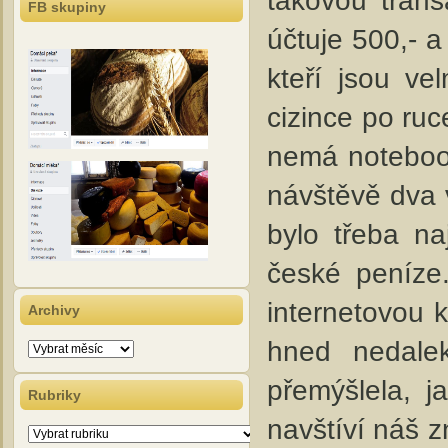
takovou trans
FB skupiny
účtuje 500,- a
kteří jsou ve
cizince po ruc
nemá notebook
návštěvě dva v
bylo třeba na
české peníze
internetovou 
Archivy
hned nedale
Archivy
přemýšlela, j
Rubriky
navštíví náš z
Rubriky