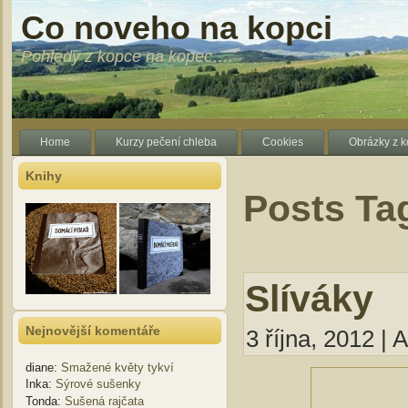
Co noveho na kopci
Pohledy z kopce na kopec….
Home
Kurzy pečení chleba
Cookies
Obrázky z 
Knihy
Posts Ta
Slíváky
Nejnovější komentáře
3 října, 2012 | 
diane
:
Smažené květy tykví
Inka
:
Sýrové sušenky
Tonda
:
Sušená rajčata