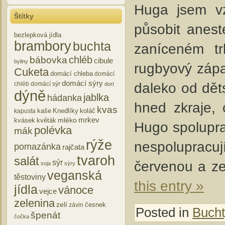
Huga jsem vz
Štítky
působit anest
bezlepková jídla
brambory
buchta
zaníceném t
chléb
bábovka
cibule
byliny
rugbyový zápa
Cuketa
domácí chleba
domácí
domácí sýry
daleko od děts
chléb
domácí sýr
dort
dýně
jablka
hádanka
hned zkraje, 
kvas
kaše
Knedlíky
koláč
kapusta
mrkev
mléko
kvásek
květák
Hugo spolupra
polévka
mák
rýže
nespolupracují
pomazánka
rajčata
tvaroh
salát
sýr
červenou a ze
soja
sýry
veganská
těstoviny
this entry »
jídla
vánoce
vejce
zelenina
zelí
česnek
závin
Posted in
Bucht
špenát
čočka