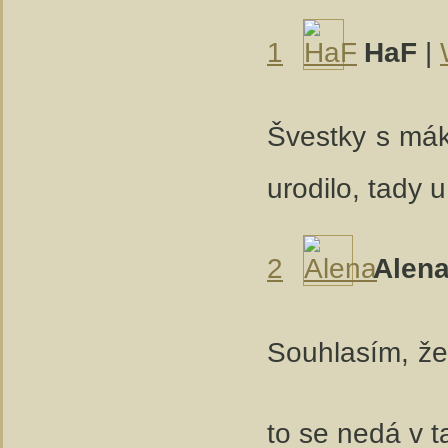
1
HaF
|
Švestky s má
urodilo, tady 
2
Alen
Souhlasím, že
to se nedá v 