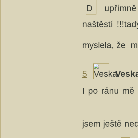
upřímně 
naštěstí !!!t
myslela, že m
5
Vesk
I po ránu mě 
jsem ještě ne