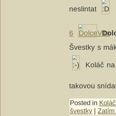
neslintat
6
Dol
Švestky s mák
Koláč na 
takovou snídan
Posted in
Koláč
švestky
|
Zatím