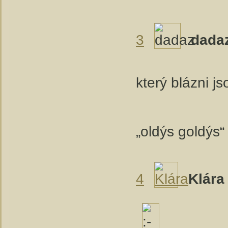
3
dada
který blázni j
„oldýs goldýs“
4
Klára