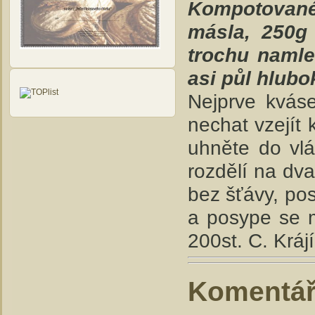
Kompotované
másla, 250g
trochu namle
asi půl hlubok
Nejprve kváse
nechat vzejít 
uhněte do vlá
rozdělí na dva
bez šťávy, p
a posype se 
200st. C. Kráj
Komentá