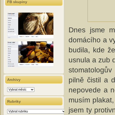
FB skupiny
Dnes jsme mě
domácího a vyr
budila, kde že
usnula a zub d
stomatologův d
pilně čistil a
Archivy
nepovede a ne
Archivy
musím plakat, 
Rubriky
jsem ty protiv
Rubriky