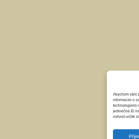
Abychom vám pos
informacím o za
technologiemi 
jedinečná ID n
ovlivnit určité v
Přij