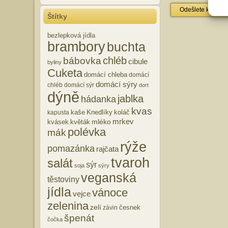
Štítky
bezlepková jídla
brambory
buchta
chléb
bábovka
cibule
byliny
Cuketa
domácí chleba
domácí
domácí sýry
chléb
domácí sýr
dort
dýně
jablka
hádanka
kvas
kaše
Knedlíky
koláč
kapusta
mrkev
mléko
kvásek
květák
polévka
mák
rýže
pomazánka
rajčata
tvaroh
salát
sýr
soja
sýry
veganská
těstoviny
jídla
vánoce
vejce
zelenina
zelí
česnek
závin
špenát
čočka