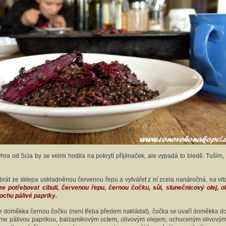
ýhra od Scia by se velmi hodila na pokrytí přijímaček, ale vypadá to bledě. Tuším
 brát ze sklepa uskladněnou červenou řepu a vytvářet z ní zcela nanáročná, na vit
 potřebovat cibuli, červenou řepu, černou čočku, sůl, slunečnicový olej, o
ochu pálivé papriky.
 doměkka černou čočku (není třeba předem nakládat), čočka se uvaří doměkka do
tíme pálivou paprikou, balzamikovým octem, olivovým olejem, ochuceným olivo