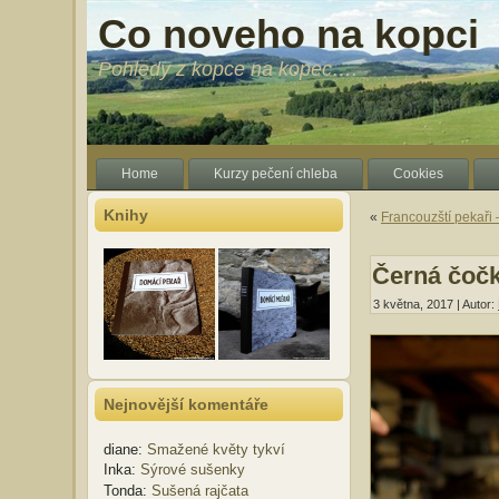
Co noveho na kopci
Pohledy z kopce na kopec….
Home
Kurzy pečení chleba
Cookies
Knihy
«
Francouzští pekaři 
Černá čočk
3 května, 2017 | Autor:
Nejnovější komentáře
diane
:
Smažené květy tykví
Inka
:
Sýrové sušenky
Tonda
:
Sušená rajčata