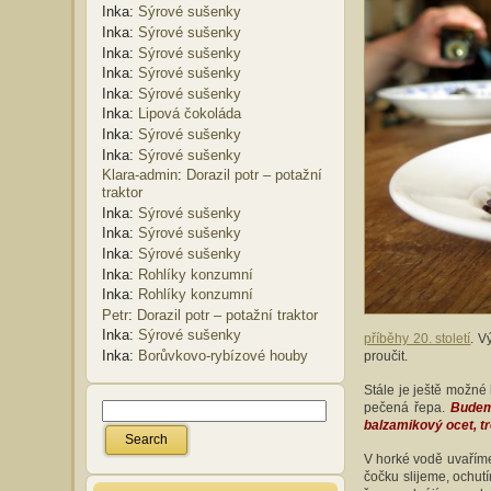
Inka
:
Sýrové sušenky
Inka
:
Sýrové sušenky
Inka
:
Sýrové sušenky
Inka
:
Sýrové sušenky
Inka
:
Sýrové sušenky
Inka
:
Lipová čokoláda
Inka
:
Sýrové sušenky
Inka
:
Sýrové sušenky
Klara-admin
:
Dorazil potr – potažní
traktor
Inka
:
Sýrové sušenky
Inka
:
Sýrové sušenky
Inka
:
Sýrové sušenky
Inka
:
Rohlíky konzumní
Inka
:
Rohlíky konzumní
Petr
:
Dorazil potr – potažní traktor
Inka
:
Sýrové sušenky
příběhy 20. století
. V
Inka
:
Borůvkovo-rybízové houby
proučit.
Stále je ještě možné
pečená řepa.
Budeme
balzamikový ocet, tr
V horké vodě uvaříme
čočku slijeme, ochu