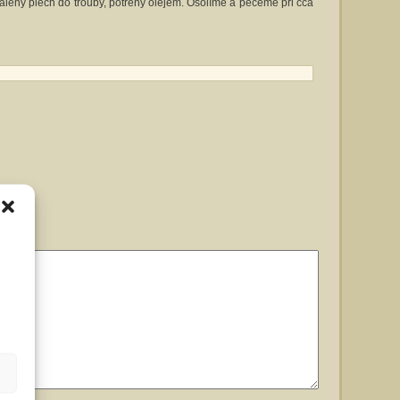
álený plech do trouby, potřený olejem. Osolíme a pečeme při cca