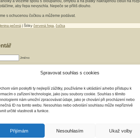
ranolky a vložíme spolu s oloupanou, omytou a na plátky nakrájenou cibulí na rozp
otáčíme, aby řepa nevyschla. Nepeče se příliš dlouho.
áme s ochucenou čočkou a můžeme podávat.
lenina pečená
| Štítky
červená řepa
,
čočka
entář
Jméno
e-mai (nebude publikován)
Spravovat souhlas s cookies
Website
chom vám poskytli ty nejlepší zážitky, používáme k ukládání a/nebo přístupu k
ormacím o zařízení technologie, jako jsou soubory cookie. Souhlas s těmito
hnologiemi nám umožní zpracovávat údaje, jako je chování při procházení nebo
inečná ID na tomto webu. Nesouhlas nebo odvolání souhlasu může nepříznivě
ivnit určité vlastnosti a funkce.
Přijímám
Nesouhlasím
Ukaž volby