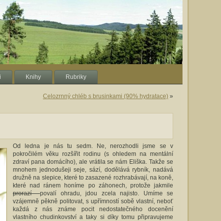
i
Knihy
Rubriky
Celozrnný chléb s brusinkami (90% hydratace)
»
Od ledna je nás tu sedm. Ne, nerozhodli jsme se v
pokročilém věku rozšířit rodinu (s ohledem na mentální
zdraví pana domácího), ale vrátila se nám Eliška. Takže se
mnohem jednodušeji seje, sází, dodělává rybník, nadává
družně na slepice, které to zasazené rozhrabávají, na koně,
které nad ránem honíme po záhonech, protože jakmile
prorazí
povalí ohradu, jdou zcela najisto. Umíme se
vzájemně pěkně politovat, s upřímností sobě vlastní, neboť
každá z nás známe pocit nedostatečného docenění
vlastního chudinkovství a taky si díky tomu připravujeme