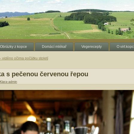
Obrázky z kopce
Domácí mlékař
Vegerecepty
O virt.kopc
– viděno očima počátku století
a s pečenou červenou řepou
Klara-admin