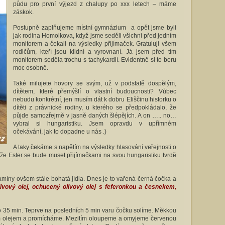
půdu pro první výjezd z chalupy po xxx letech – máme
záskok.
Postupně zaplňujeme místní gymnázium a opět jsme byli
jak rodina Homolkova, když jsme seděli všichni před jedním
monitorem a čekali na výsledky přijímaček. Gratuluji všem
rodičům, kteří jsou klidní a vyrovnaní. Já jsem před tím
monitorem seděla trochu s tachykardií. Evidentně si to beru
moc osobně.
Také milujete hovory se svým, už v podstatě dospělým,
dítětem, které přemýšlí o vlastní budoucnosti? Vůbec
nebudu konkrétní, jen musím dát k dobru Eliščinu historku o
dítěti z právnické rodiny, u kterého se předpokládalo, že
půjde samozřejmě v jasně daných šlépějích. A on ….. no…
vybral si hungaristiku. Jsem opravdu v upřímném
očekávání, jak to dopadne u nás .)
A taky čekáme s napětím na výsledky hlasování veřejnosti o
, že Ester se bude muset přijímačkami na svou hungaristiku tvrdě
amíny ovšem stále bohatá jídla. Dnes je to vařená černá čočka a
livový olej, ochucený olivový olej s feferonkou a česnekem,
 35 min. Teprve na posledních 5 min varu čočku solíme. Měkkou
vým olejem a promícháme. Mezitím oloupeme a omyjeme červenou