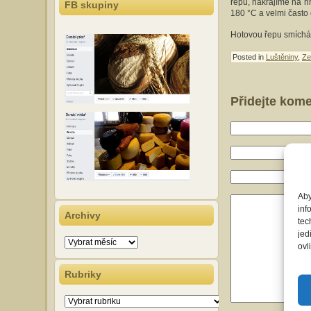
řepu, nakrájíme na h
FB skupiny
180 °C a velmi často 
Hotovou řepu smích
Posted in
Luštěniny
,
Ze
Přidejte kom
Aby
inf
Archivy
tec
jed
Archivy
ovl
Rubriky
Rubriky