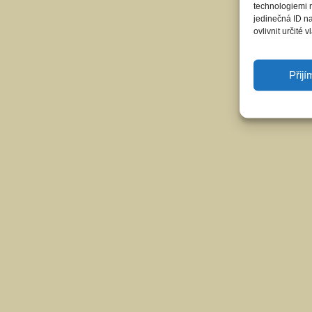
technologiemi 
jedinečná ID n
ovlivnit určité v
Přij