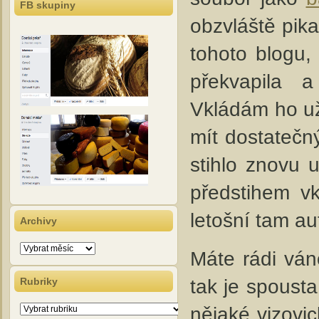
FB skupiny
obzvláště pika
tohoto blogu,
překvapila a 
Vkládám ho už
mít dostatečný
stihlo znovu u
předstihem v
letošní tam au
Archivy
Archivy
Máte rádi vá
tak je spousta
Rubriky
Rubriky
nějaké vizovi