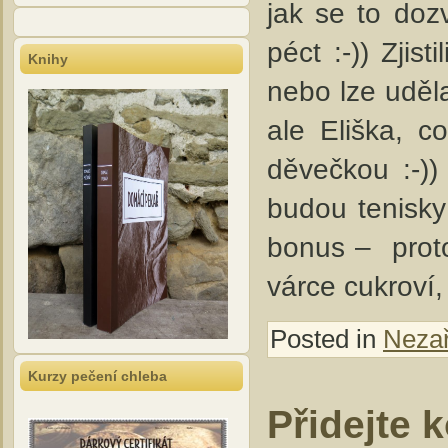
jak se to doz
péct :-)) Zjis
Knihy
nebo lze uděla
ale Eliška, c
děvečkou :-)
budou tenisky 
bonus – proto
várce cukroví
Posted in
Neza
Kurzy pečení chleba
Přidejte 