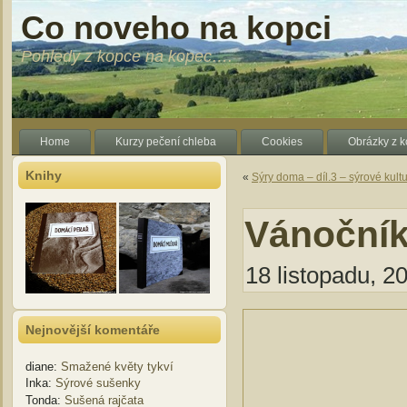
Co noveho na kopci
Pohledy z kopce na kopec….
Home
Kurzy pečení chleba
Cookies
Obrázky z 
Knihy
«
Sýry doma – díl.3 – sýrové kult
Vánoční
18 listopadu, 20
Nejnovější komentáře
diane
:
Smažené květy tykví
Inka
:
Sýrové sušenky
Tonda
:
Sušená rajčata