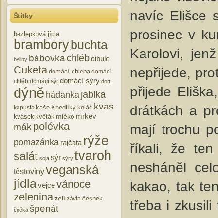
navíc Elišce 
Štítky
prosinec v ku
bezlepková jídla
brambory
buchta
Karolovi, jen
chléb
bábovka
cibule
byliny
Cuketa
nepřijede, pro
domácí chleba
domácí
domácí sýry
chléb
domácí sýr
dort
přijede Elišk
dýně
jablka
hádanka
kvas
drátkách a pr
kaše
Knedlíky
koláč
kapusta
mrkev
mléko
kvásek
květák
polévka
mají trochu po
mák
rýže
pomazánka
rajčata
říkali, že t
tvaroh
salát
sýr
soja
sýry
nesháněl cel
veganská
těstoviny
jídla
vánoce
kakao, tak te
vejce
zelenina
zelí
česnek
závin
třeba i zkusil
špenát
čočka