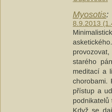
Myosotis
:
8.9.2013 (1.
Minimalist
asketické
provozovat,
starého pán
meditací a 
chorobami. 
přístup a ud
podnikatelů 
Když se daj