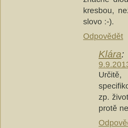
kresbou, ne
slovo :-).
Odpovědět
Klára
:
9.9.201
Určitě
specifik
zp. živo
protě n
Odpově