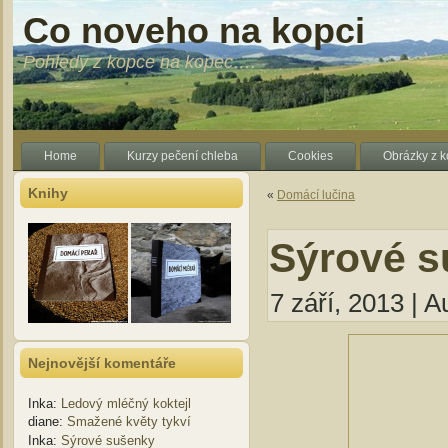
Co noveho na kopci
Pohledy z kopce na kopec….
Home
Kurzy pečení chleba
Cookies
Obrázky z 
Knihy
«
Domácí lučina
Sýrové su
7 září, 2013 | A
Nejnovější komentáře
Inka
:
Ledový mléčný koktejl
diane
:
Smažené květy tykví
Inka
:
Sýrové sušenky