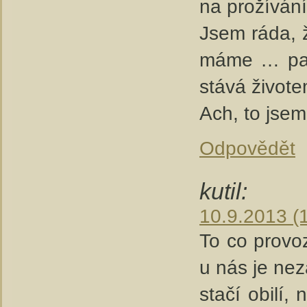
na prožívání
Jsem ráda, ž
máme … pak 
stává život
Ach, to jsem 
Odpovědět
kutil:
10.9.2013 (
To co provo
u nás je ne
stačí obilí