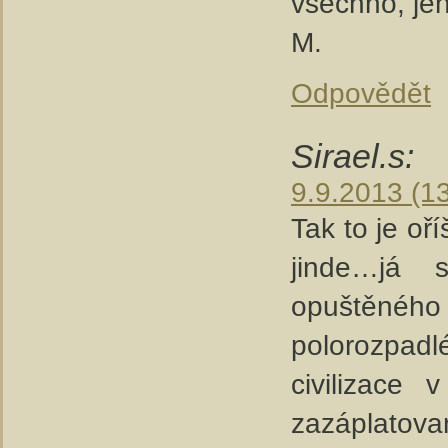
všechno, je
M.
Odpovědět
Sirael.s:
9.9.2013 (1
Tak to je o
jinde…já s
opuštěného
polorozpadl
civilizace
zazáplatovan