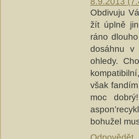
8.9.2013 (7.
Obdivuju Vás
žít úplně j
ráno dlouho
dosáhnu v 
ohledy. Ch
kompatibilní
však fandím,
moc dobrý!!
aspon’recykl
bohužel mus
Odpovědět