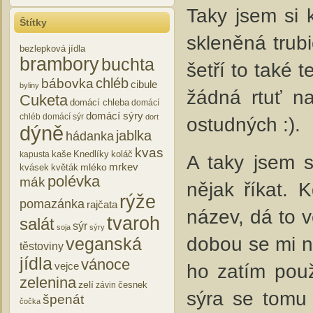
Taky jsem si 
Štítky
skleněná trub
bezlepková jídla
brambory
buchta
šetří to také t
chléb
bábovka
cibule
byliny
žádná rtuť na
Cuketa
domácí chleba
domácí
domácí sýry
chléb
domácí sýr
dort
ostudných :).
dýně
jablka
hádanka
kvas
kaše
Knedlíky
koláč
kapusta
A taky jsem 
mrkev
mléko
kvásek
květák
polévka
mák
nějak říkat.
rýže
pomazánka
rajčata
název, dá to v
tvaroh
salát
sýr
soja
sýry
dobou se mi n
veganská
těstoviny
jídla
vánoce
ho zatím použ
vejce
zelenina
zelí
česnek
závin
sýra se tomu 
špenát
čočka