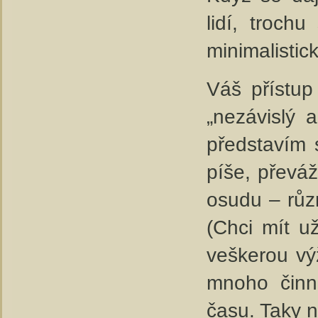
lidí, troch
minimalistic
Váš přístup
„nezávislý 
představím 
píše, převáž
osudu – růz
(Chci mít u
veškerou vý
mnoho činn
času. Taky n