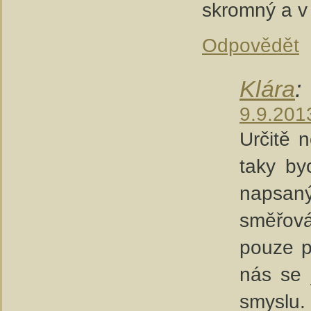
skromný a v
Odpovědět
Klára
:
9.9.201
Určitě 
taky by
napsan
směřov
pouze p
nás se 
smyslu.