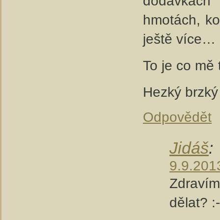
dodávkách e
hmotách, ko
ještě více…
To je co mě 
Hezký brzký
Odpovědět
Jidáš
:
9.9.201
Zdravím
dělat? :-