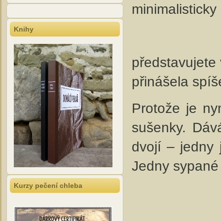
minimalistick
Knihy
představujete 
přinášela spíš
Protože je n
sušenky. Dává
dvojí – jedny
Jedny sypané
Kurzy pečení chleba