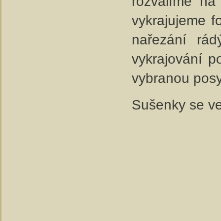
rozválíme na
vykrajujeme f
nařezání rád
vykrajování p
vybranou pos
Sušenky se ve