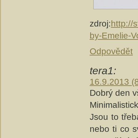
zdroj:
http:/
by-Emelie-V
Odpovědět
tera1:
16.9.2013 (
Dobrý den v
Minimalistic
Jsou to třeb
nebo ti co sv