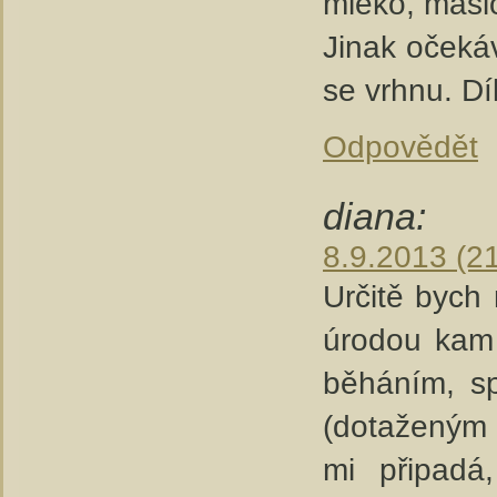
mléko, máslo
Jinak očeká
se vrhnu. Dí
Odpovědět
diana:
8.9.2013 (2
Určitě bych 
úrodou kam 
běháním, s
(dotaženým 
mi připadá,