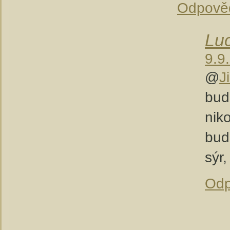
Odpově
Lu
9.9
@
J
bud
nik
bud
sýr
Odp