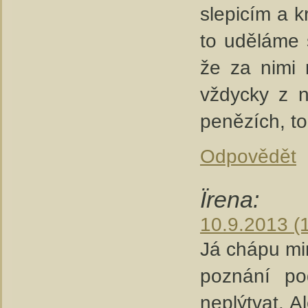
slepicím a k
to uděláme 
že za nimi 
vždycky z n
penězích, to
Odpovědět
Ïrena:
10.9.2013 (
Já chápu mi
poznání pod
neplýtvat. 