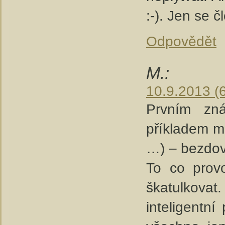
:-). Jen se 
Odpovědět
M.:
10.9.2013 (
Prvním zn
příkladem mi
…) – bezdov
To co provo
škatulkova
inteligentní