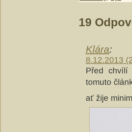
19 Odpově
Klára
:
8.12.2013 (
Před chvílí
tomuto člán
ať žije mini