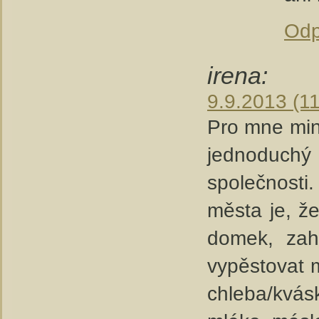
Odp
irena:
9.9.2013 (11
Pro mne mini
jednoduchý 
společnosti.
města je, ž
domek, zah
vypěstovat 
chleba/kvás