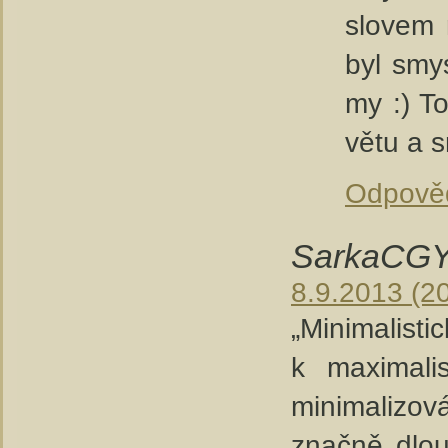
slovem 
byl smy
my :) T
větu a s
Odpově
SarkaCGY
8.9.2013 (2
„Minimalist
k maximali
minimalizová
značně dlou