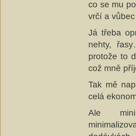
co se mu po
vrčí a vůbec
Já třeba op
nehty, řasy
protože to 
což mně pří
Tak mě napa
celá ekonomi
Ale min
minimalizo