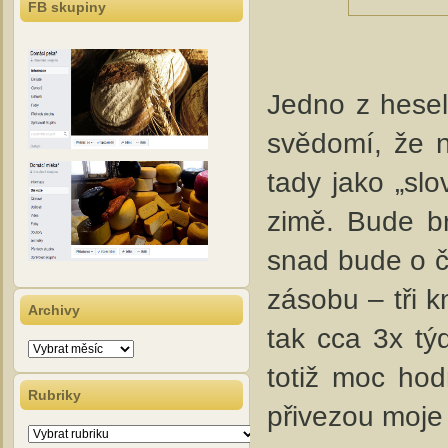
FB skupiny
Jedno z hesel
svědomí, že n
tady jako „sl
zimě. Bude br
snad bude o č
zásobu – tři k
Archivy
tak cca 3x t
Archivy
totiž moc ho
Rubriky
přivezou moje 
Rubriky