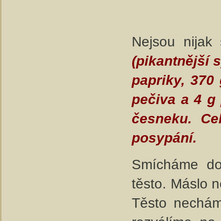
Nejsou nijak 
(pikantnější s
papriky, 370
pečiva a 4 g
česneku. Ce
posypání.
Smícháme do
těsto. Máslo n
Těsto necháme