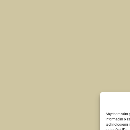
Abychom vám pos
informacím o za
technologiemi 
jedinečná ID n