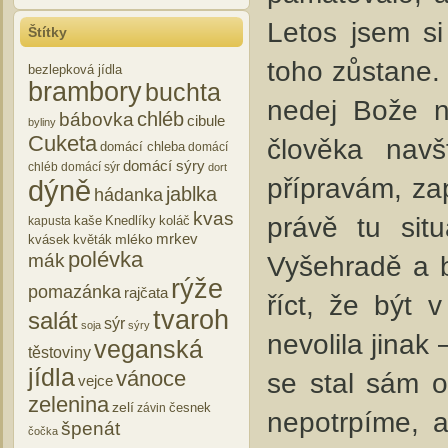
Letos jsem si
Štítky
toho zůstane.
bezlepková jídla
brambory
buchta
nedej Bože n
chléb
bábovka
cibule
byliny
Cuketa
člověka navš
domácí chleba
domácí
domácí sýry
chléb
domácí sýr
dort
přípravám, za
dýně
jablka
hádanka
kvas
právě tu sit
kaše
Knedlíky
koláč
kapusta
mrkev
mléko
kvásek
květák
polévka
Vyšehradě a b
mák
rýže
pomazánka
rajčata
říct, že být
tvaroh
salát
sýr
soja
sýry
nevolila jinak
veganská
těstoviny
jídla
vánoce
se stal sám 
vejce
zelenina
zelí
česnek
závin
nepotrpíme, a
špenát
čočka