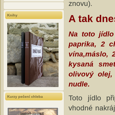
znovu).
A tak dne
Knihy
Na toto jídl
paprika, 2 c
vína,máslo, 
kysaná smet
olivový olej
nudle.
Toto jídlo p
Kurzy pečení chleba
vhodné nakráje