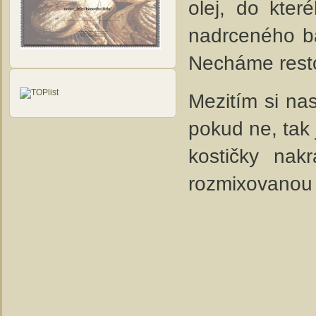
olej, do kter
nadrceného b
Necháme resto
Mezitím si na
pokud ne, tak 
kostičky na
rozmixovanou 