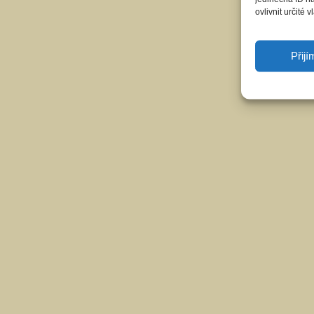
ovlivnit určité v
Přij