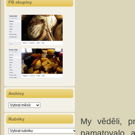
FB skupiny
Archivy
Archivy
My věděli, 
Rubriky
Rubriky
pamatovalo, a