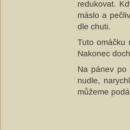
redukovat. Kd
máslo a pečli
dle chuti.
Tuto omáčku 
Nakonec doch
Na pánev po 
nudle, narych
můžeme podáv