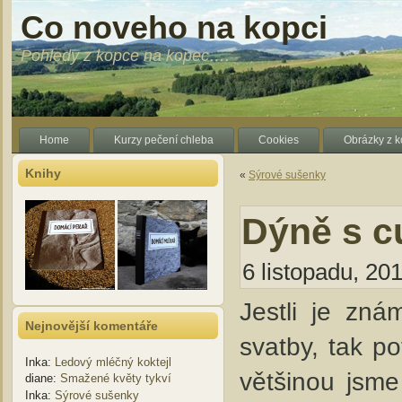
Co noveho na kopci
Pohledy z kopce na kopec….
Home
Kurzy pečení chleba
Cookies
Obrázky z 
Knihy
«
Sýrové sušenky
Dýně s c
6 listopadu, 201
Jestli je zná
Nejnovější komentáře
svatby, tak p
Inka
:
Ledový mléčný koktejl
většinou jsme
diane
:
Smažené květy tykví
Inka
:
Sýrové sušenky