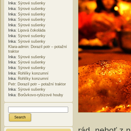
Inka
:
Sýrové sušenky
Inka
:
Sýrové sušenky
Inka
:
Sýrové sušenky
Inka
:
Sýrové sušenky
Inka
:
Sýrové sušenky
Inka
:
Lipová čokoláda
Inka
:
Sýrové sušenky
Inka
:
Sýrové sušenky
Klara-admin
:
Dorazil potr – potažní
traktor
Inka
:
Sýrové sušenky
Inka
:
Sýrové sušenky
Inka
:
Sýrové sušenky
Inka
:
Rohlíky konzumní
Inka
:
Rohlíky konzumní
Petr
:
Dorazil potr – potažní traktor
Inka
:
Sýrové sušenky
Inka
:
Borůvkovo-rybízové houby
rád, neboť z n