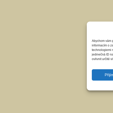
Abychom vám pos
informacím o za
technologiemi 
jedinečná ID n
ovlivnit určité v
Přij