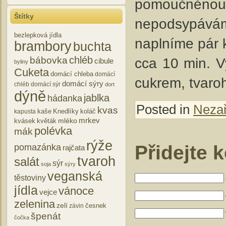
pomoučněnou p
Štítky
nepodsypávám
bezlepková jídla
naplníme pár 
brambory
buchta
chléb
cca 10 min. 
bábovka
cibule
byliny
Cuketa
domácí chleba
domácí
cukrem, tvaro
domácí sýry
chléb
domácí sýr
dort
dýně
jablka
hádanka
Posted in
Neza
kvas
kaše
Knedlíky
koláč
kapusta
mrkev
mléko
kvásek
květák
polévka
mák
rýže
Přidejte 
pomazánka
rajčata
tvaroh
salát
sýr
soja
sýry
veganská
těstoviny
jídla
vánoce
vejce
zelenina
zelí
česnek
závin
špenát
čočka