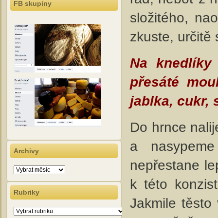
FB skupiny
složitého, na
zkuste, určitě s
Na knedlíky
přesáté mouk
jablka, cukr, 
Do hrnce nali
a nasypeme
Archivy
nepřestane le
Archivy
k této konzi
Rubriky
Jakmile těsto
Rubriky