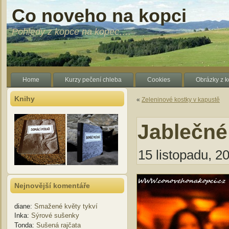
Co noveho na kopci
Pohledy z kopce na kopec….
Home
Kurzy pečení chleba
Cookies
Obrázky z 
Knihy
«
Zeleninové kostky v kapustě
Jablečné
15 listopadu, 2
Nejnovější komentáře
diane
:
Smažené květy tykví
Inka
:
Sýrové sušenky
Tonda
:
Sušená rajčata