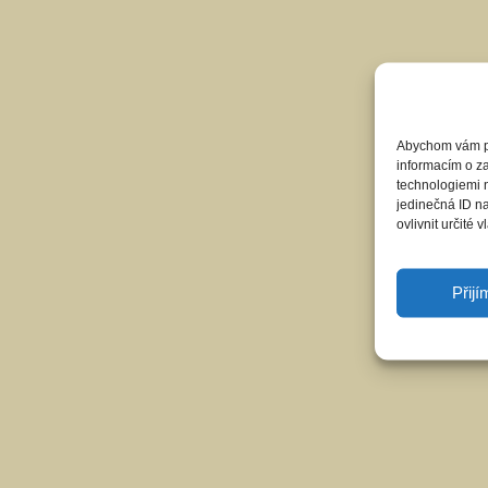
Abychom vám pos
informacím o za
technologiemi 
jedinečná ID n
ovlivnit určité v
Přij