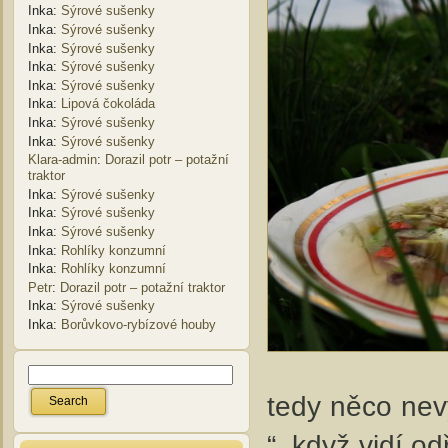
Inka
:
Sýrové sušenky
Inka
:
Sýrové sušenky
Inka
:
Sýrové sušenky
Inka
:
Sýrové sušenky
Inka
:
Sýrové sušenky
Inka
:
Lipová čokoláda
Inka
:
Sýrové sušenky
Inka
:
Sýrové sušenky
Klara-admin
:
Dorazil potr – potažní
traktor
Inka
:
Sýrové sušenky
Inka
:
Sýrové sušenky
Inka
:
Sýrové sušenky
Inka
:
Rohlíky konzumní
Inka
:
Rohlíky konzumní
Petr
:
Dorazil potr – potažní traktor
Inka
:
Sýrové sušenky
Inka
:
Borůvkovo-rybízové houby
tedy něco nevy
“, když vidí o