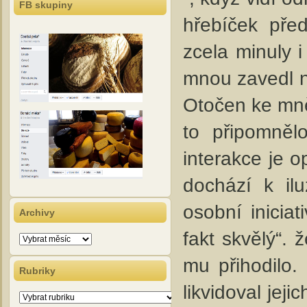
FB skupiny
hřebíček pře
zcela minuly i
mnou zavedl na
Otočen ke mně 
to připomnělo
interakce je 
dochází k ilu
osobní iniciat
Archivy
fakt skvělý“. 
Archivy
mu přihodilo.
Rubriky
likvidoval jej
Rubriky