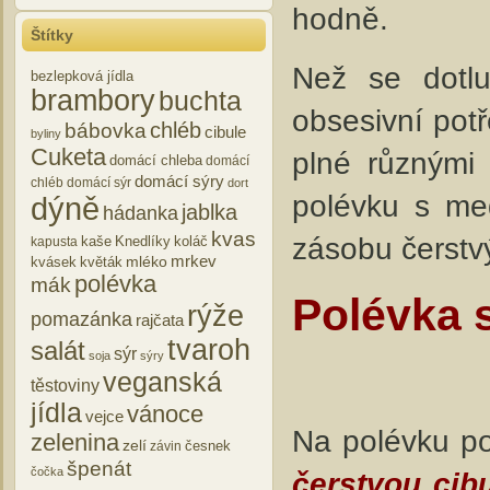
hodně.
Štítky
Než se dotl
bezlepková jídla
brambory
buchta
obsesivní potř
chléb
bábovka
cibule
byliny
Cuketa
plné různými 
domácí chleba
domácí
domácí sýry
chléb
domácí sýr
dort
polévku s me
dýně
jablka
hádanka
kvas
zásobu čerstvý
kaše
Knedlíky
koláč
kapusta
mrkev
mléko
kvásek
květák
polévka
mák
Polévka 
rýže
pomazánka
rajčata
tvaroh
salát
sýr
soja
sýry
veganská
těstoviny
jídla
vánoce
vejce
Na polévku p
zelenina
zelí
česnek
závin
špenát
čočka
čerstvou cib