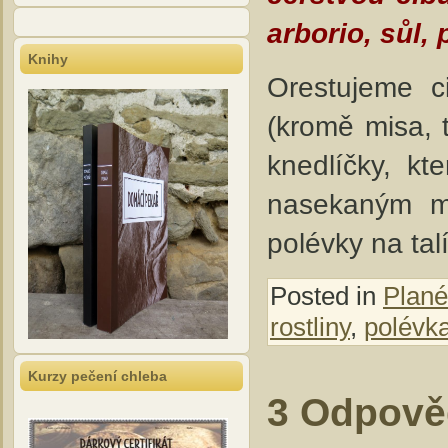
arborio, sůl, 
Knihy
Orestujeme c
(kromě misa, 
knedlíčky, kt
nasekaným m
polévky na tal
Posted in
Plané
rostliny
,
polévk
Kurzy pečení chleba
3 Odpově