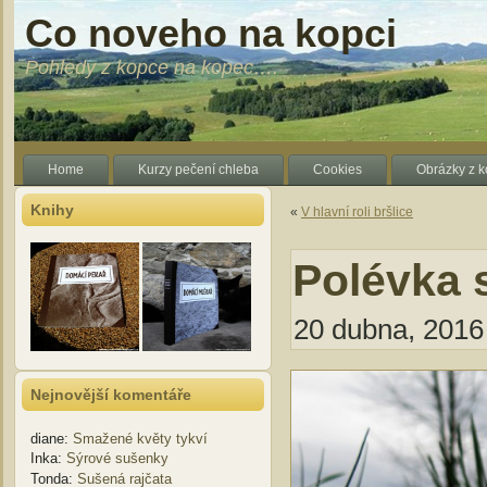
Co noveho na kopci
Pohledy z kopce na kopec….
Home
Kurzy pečení chleba
Cookies
Obrázky z 
Knihy
«
V hlavní roli bršlice
Polévka
20 dubna, 2016 
Nejnovější komentáře
diane
:
Smažené květy tykví
Inka
:
Sýrové sušenky
Tonda
:
Sušená rajčata