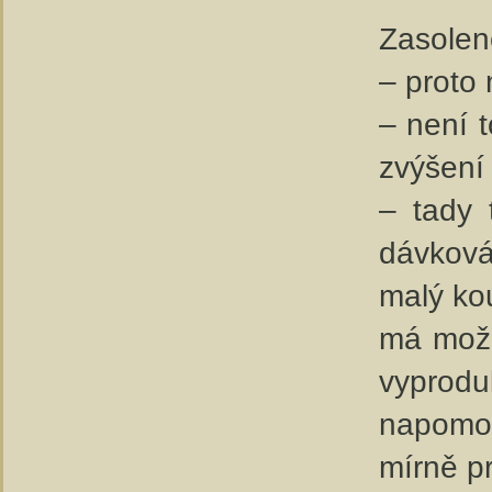
Zasolené
– proto
– není t
zvýšení 
– tady 
dávková
malý ko
má možn
vyprod
napomoc
mírně pr