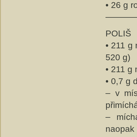
• 26 g r
————
POLIŠ
• 211 g
520 g)
• 211 g
• 0,7 g 
– v mí
přimíc
– mích
naopak