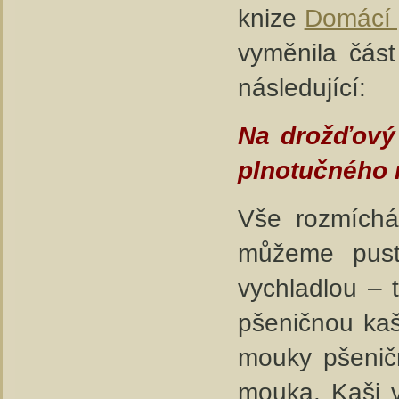
knize
Domácí 
vyměnila část
následující:
Na drožďový 
plnotučného 
Vše rozmíchá
můžeme pusti
vychladlou – 
pšeničnou kaš
mouky pšeničn
mouka. Kaši v