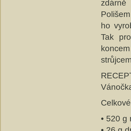
zdárně
Polišem
ho vyro
Tak pro
koncem…
strůjcem
RECEP
Vánočka
Celkové
• 520 g
• 26 g d