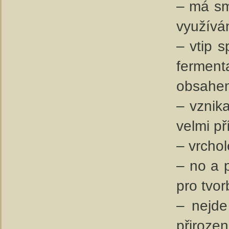
– má sm
využívá
– vtip 
ferment
obsahem
– vznika
velmi př
– vrchol
– no a 
pro tvo
– nejde
přiroze