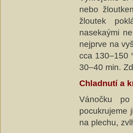
nebo žloutke
žloutek pok
nasekaými ne
nejprve na vyš
cca 130–150 °
30–40 min. Zd
Chladnutí a k
Vánočku po
pocukrujeme j
na plechu, zvl