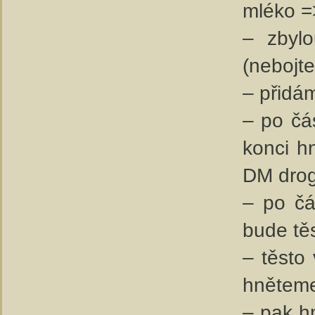
mléko =>
– zbyl
(nebojte
– přidá
– po čá
konci h
DM drog
– po čá
bude těs
– těsto
hněteme
– pak h