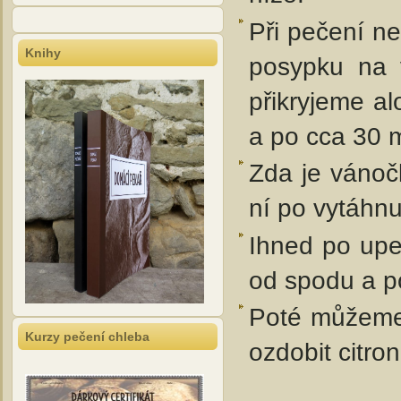
Při pečení n
Knihy
posypku na 
přikryjeme a
a po cca 30 
Zda je vánoč
ní po vytáhnu
Ihned po upe
od spodu a po
Poté můžeme
Kurzy pečení chleba
ozdobit citr