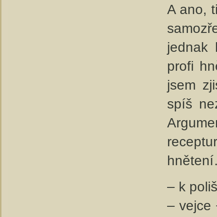
A ano, t
samozř
jednak 
profi h
jsem zj
spíš ne
Argumen
receptu
hněten
– k poli
– vejce 