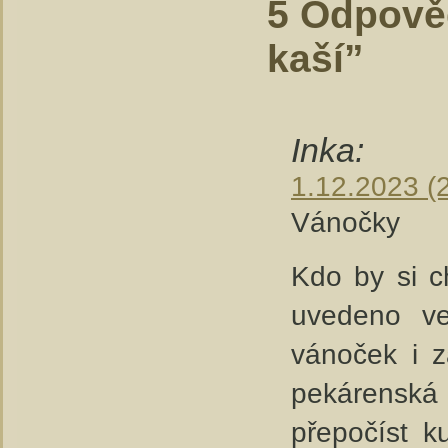
5 Odpově
kaší”
Inka:
1.12.2023 (
Vánočky
Kdo by si c
uvedeno ve
vánoček i z
pekárenská
přepočíst k