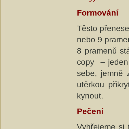
Formování
Těsto přenes
nebo 9 pramen
8 pramenů stá
copy – jeden 
sebe, jemně 
utěrkou přik
kynout.
Pečení
Vyhřejeme si