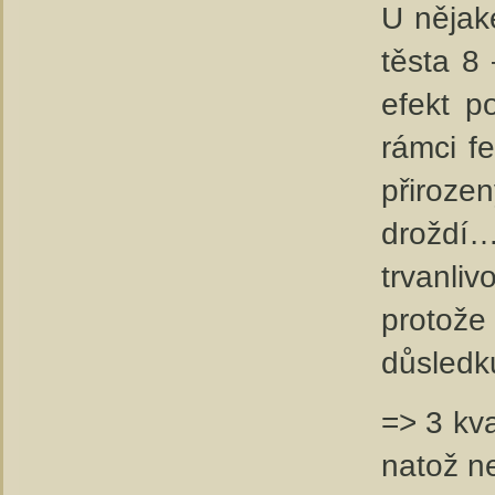
U nějak
těsta 8
efekt p
rámci f
přiroze
droždí…
trvanl
protože
důsledk
=> 3 kv
natož n