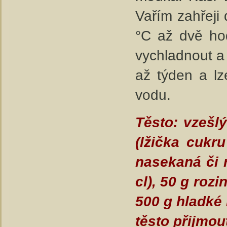
Vařím zahřeji 
°C až dvě ho
vychladnout a 
až týden a lz
vodu.
Těsto: vzešlý
(lžička cukr
nasekaná či r
cl), 50 g roz
500 g hladké
těsto přijmou