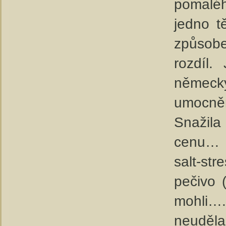
pomaléh
jedno t
způsobe
rozdíl.
německý
umocněn
Snažila
cenu… 
salt-st
pečivo 
mohli…
neuděla