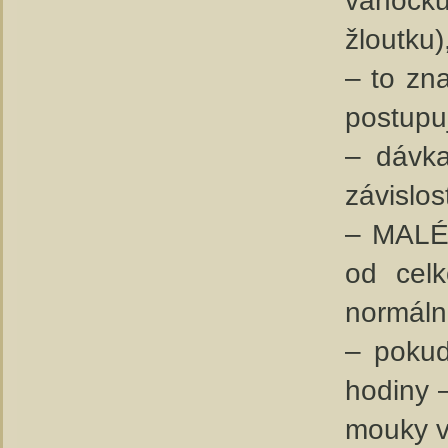
žloutku
– to zn
postupu
– dávka
závislos
– MALÉ 
od celk
normáln
– pokud
hodiny 
mouky v