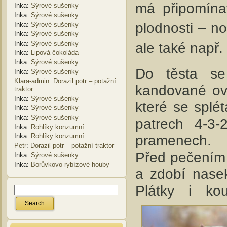
má připomína
Inka
:
Sýrové sušenky
Inka
:
Sýrové sušenky
plodnosti – n
Inka
:
Sýrové sušenky
Inka
:
Sýrové sušenky
Inka
:
Sýrové sušenky
ale také např. 
Inka
:
Lipová čokoláda
Inka
:
Sýrové sušenky
Do těsta se 
Inka
:
Sýrové sušenky
Klara-admin
:
Dorazil potr – potažní
kandované ov
traktor
Inka
:
Sýrové sušenky
které se splé
Inka
:
Sýrové sušenky
Inka
:
Sýrové sušenky
patrech 4-3
Inka
:
Rohlíky konzumní
pramenech.
Inka
:
Rohlíky konzumní
Petr
:
Dorazil potr – potažní traktor
Před pečením 
Inka
:
Sýrové sušenky
Inka
:
Borůvkovo-rybízové houby
a zdobí nase
Plátky i ko