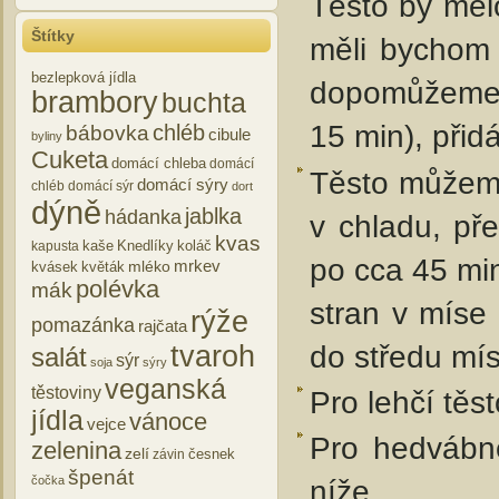
Těsto by měl
Štítky
měli bychom 
bezlepková jídla
dopomůžeme v
brambory
buchta
15 min), při
chléb
bábovka
cibule
byliny
Cuketa
domácí chleba
domácí
Těsto můžeme
domácí sýry
chléb
domácí sýr
dort
dýně
jablka
hádanka
v chladu, př
kvas
kaše
Knedlíky
koláč
kapusta
po cca 45 mi
mrkev
mléko
kvásek
květák
polévka
mák
stran v míse
rýže
pomazánka
rajčata
do středu mís
tvaroh
salát
sýr
soja
sýry
veganská
těstoviny
Pro lehčí tě
jídla
vánoce
vejce
Pro hedvábně
zelenina
zelí
česnek
závin
špenát
níže.
čočka