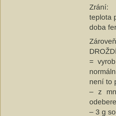
Zrání:
teplota 
doba fe
Zároveň
DROŽD
= vyro
normáln
není to
– z mn
odebere
– 3 g so