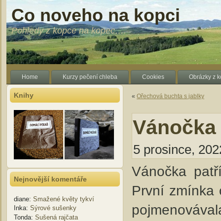
Co noveho na kopci
Pohledy z kopce na kopec….
Home
Kurzy pečení chleba
Cookies
Obrázky z 
Knihy
«
Ořechová buchta s jablky
Vánočka 
5 prosince, 202
Vánočka patří
Nejnovější komentáře
První zmínka 
diane
:
Smažené květy tykví
pojmenovávala
Inka
:
Sýrové sušenky
Tonda
:
Sušená rajčata