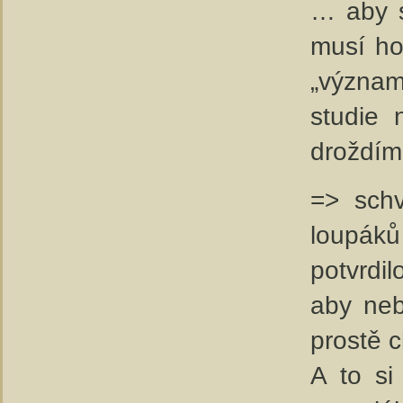
… aby s
musí ho
„význam
studie 
droždí
=> schv
loupáků
potvrdil
aby neb
prostě 
A to si