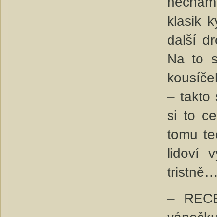
nechám 
klasik 
další d
Na to s
kousíče
– takto
si to c
tomu te
lidoví 
tristně
– RECE
vánočku