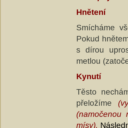
Hnětení
Smícháme vše
Pokud hněteme
s dírou upro
metlou (zatoče
Kynutí
Těsto nechám
přeložíme
(v
(namočenou r
mísy).
Následn