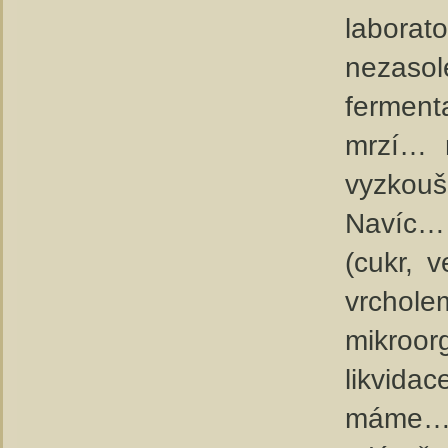
laborat
nezaso
ferment
mrzí… m
vyzkouší
Navíc… 
(cukr, 
vrchole
mikroor
likvida
máme… a