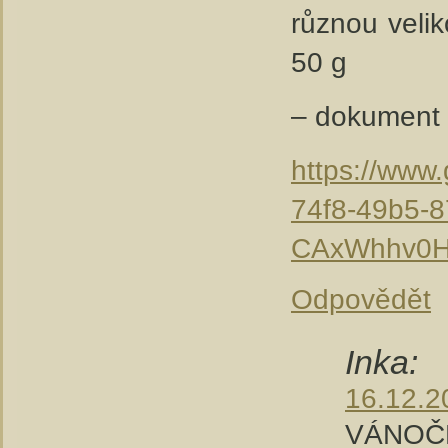
různou veli
50 g
– dokument 
https://www
74f8-49b5-
CAxWhhv0H
Odpovědět
Inka:
16.12.2
VÁNOČKA