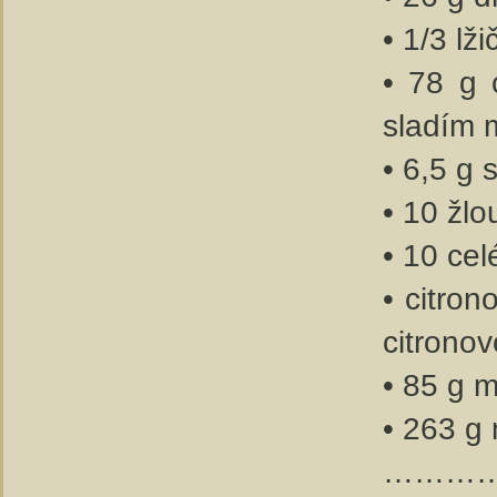
• 1/3 lž
• 78 g 
sladím 
• 6,5 g s
• 10 žlo
• 10 ce
• citro
citronov
• 85 g 
• 263 g
………