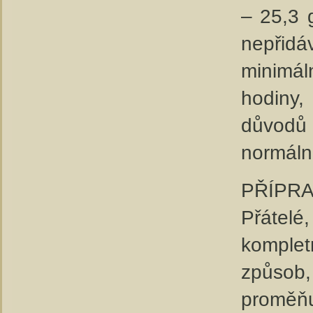
– 25,3 
nepřid
minimál
hodiny,
důvodů
normáln
PŘÍPRA
Přátel
komplet
způsob,
proměň