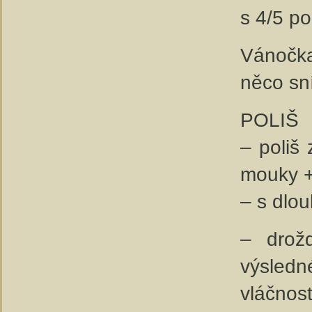
s 4/5 po
Vánočka
něco sní
POLIŠ
– poliš
mouky +
– s dlou
– drožď
výsledn
vláčnost