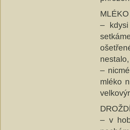
MLÉKO
– kdysi
setkám
ošetřen
nestalo,
– nicmé
mléko n
velkovýr
DROŽDÍ 
– v hob