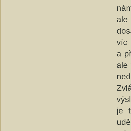
nám
ale
dos
víc
a p
ale
nedě
Zvl
výs
je 
udě