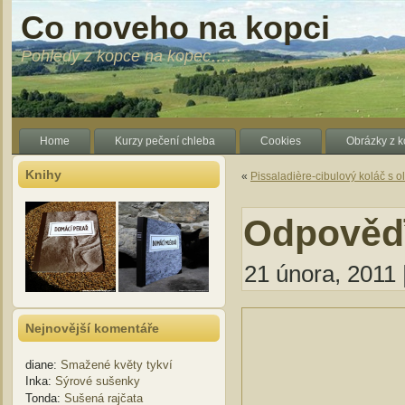
Co noveho na kopci
Pohledy z kopce na kopec….
Home
Kurzy pečení chleba
Cookies
Obrázky z 
Knihy
«
Pissaladière-cibulový koláč s o
Odpověď 
21 února, 2011 
Nejnovější komentáře
diane
:
Smažené květy tykví
Inka
:
Sýrové sušenky
Tonda
:
Sušená rajčata