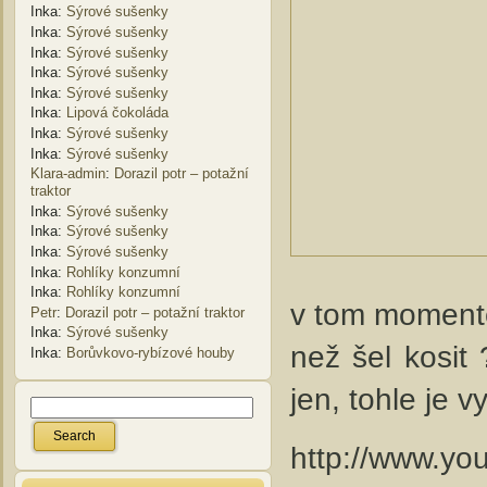
Inka
:
Sýrové sušenky
Inka
:
Sýrové sušenky
Inka
:
Sýrové sušenky
Inka
:
Sýrové sušenky
Inka
:
Sýrové sušenky
Inka
:
Lipová čokoláda
Inka
:
Sýrové sušenky
Inka
:
Sýrové sušenky
Klara-admin
:
Dorazil potr – potažní
traktor
Inka
:
Sýrové sušenky
Inka
:
Sýrové sušenky
Inka
:
Sýrové sušenky
Inka
:
Rohlíky konzumní
Inka
:
Rohlíky konzumní
v tom momentě 
Petr
:
Dorazil potr – potažní traktor
Inka
:
Sýrové sušenky
než šel kosit 
Inka
:
Borůvkovo-rybízové houby
jen, tohle je 
http://www.y