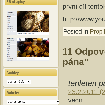
FB skupiny
první díl tent
http://www.y
Posted in
Propl
11 Odpov
pána”
Archivy
tenleten p
Archivy
23.2.2011 (
Rubriky
večír,
Rubriky