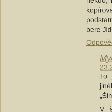
někdo, 
kopírova
podstat
bere Ji
Odpově
My
23.
To 
jin
„Ši
V š