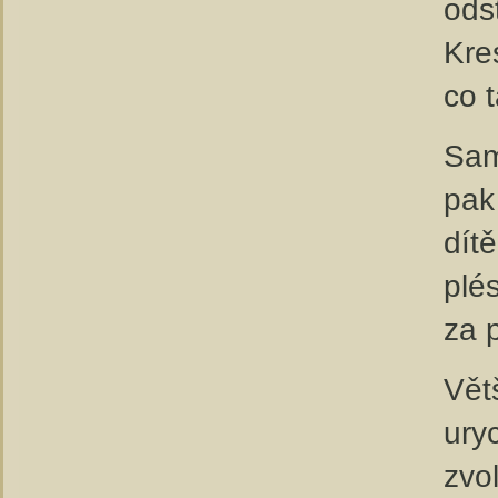
ods
Kre
co t
Sam
pak
dít
plés
za 
Vět
ury
zvol