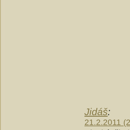
Jidáš
:
21.2.2011 (