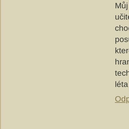
Můj
uči
cho
pos
kte
hra
tec
lét
Odp