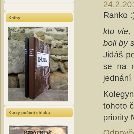
24.2.20
Ranko :
Knihy
kto vie,
boli by 
Jidáš p
se na n
jednání 
Kolegyn
tohoto č
Kurzy pečení chleba
priority
Odpově