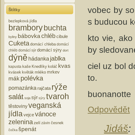
vobec by so
Štítky
s buducou k
bezlepková jídla
brambory
buchta
chléb
bábovka
kto vie, ako
cibule
byliny
Cuketa
domácí chleba
domácí
by sledovane
domácí sýry
chléb
domácí sýr
dort
dýně
jablka
hádanka
ciel uz bol d
kvas
kaše
Knedlíky
koláč
kapusta
mrkev
mléko
kvásek
květák
to.
polévka
mák
rýže
pomazánka
rajčata
buonanotte
tvaroh
salát
sýr
soja
sýry
veganská
těstoviny
Odpovědět
jídla
vánoce
vejce
zelenina
zelí
česnek
závin
Jidáš
:
špenát
čočka