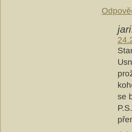
Odpově
jari
24.
Sta
Usn
prož
koh
se 
P.S
pře