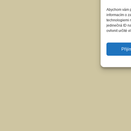
Abychom vám pos
informacím o za
technologiemi 
jedinečná ID n
ovlivnit určité v
Přij