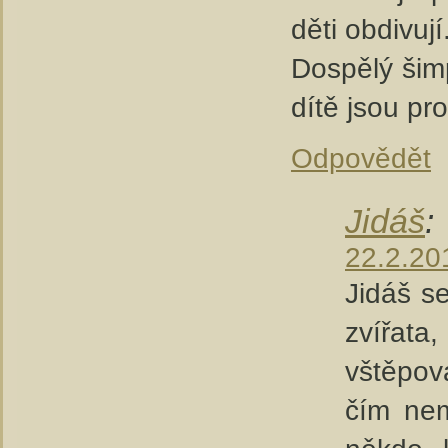
děti obdivuj
Dospělý šim
dítě jsou pr
Odpovědět
Jidáš
:
22.2.20
Jidáš s
zvířat
vštěpov
čím nem