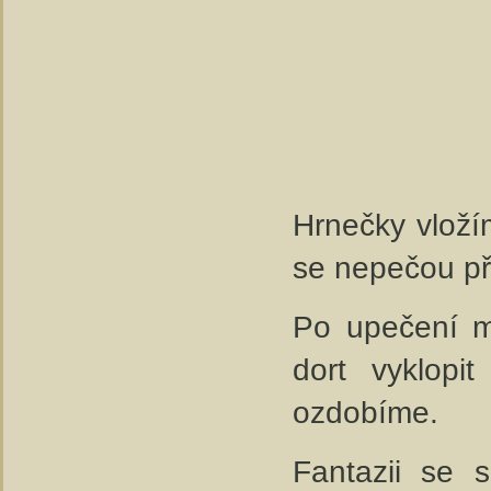
Hrnečky vloží
se nepečou př
Po upečení m
dort vyklopi
ozdobíme.
Fantazii se