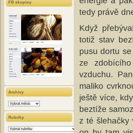
energie a pak
FB skupiny
tedy právě dn
Když přebýval
totiž stav be
pusu dortu se 
ze zdobícího
vzduchu. Pan
maliko cvrkno
Archivy
ještě více, kd
Archivy
beztíže samozř
Rubriky
z té šlehačky 
Rubriky
on by tam vis