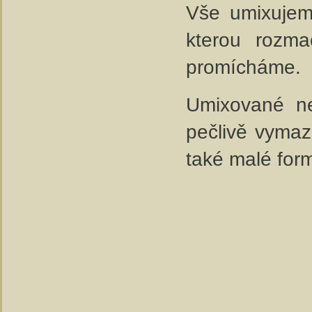
Vše umixujeme
kterou rozm
promícháme.
Umixované ne
pečlivě vymaz
také malé form