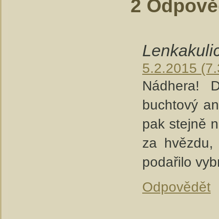
2 Odpově
Lenkakuli
5.2.2015 (7.
Nádhera! D
buchtový an
pak stejně 
za hvězdu,
podařilo vybr
Odpovědět