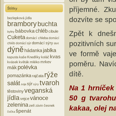
příjemné. Zku
Štítky
dozvíte se sp
bezlepková jídla
brambory
buchta
chléb
bábovka
cibule
Zpět k dnešn
byliny
Cuketa
domácí chleba
domácí
pozitivních su
domácí sýry
chléb
domácí sýr
dort
dýně
jablka
hádanka
ve formě vaje
kvas
kaše
Knedlíky
koláč
kapusta
poměru. Navíc
mrkev
mléko
kvásek
květák
polévka
mák
dítě.
rýže
pomazánka
rajčata
tvaroh
salát
sýr
soja
sýry
Na 1 hrníček
veganská
těstoviny
50 g tvarohu,
jídla
vánoce
vejce
zelenina
zelí
česnek
kakaa, olej 
závin
špenát
čočka