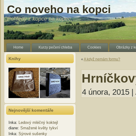
Co noveho na kopci
Pohledy z kopce na kopec….
Home
Kurzy pečení chleba
Cookies
Obrázky z 
Knihy
«
A když nemám formu?
Hrníčkov
4 února, 2015 |
Nejnovější komentáře
Inka
:
Ledový mléčný koktejl
diane
:
Smažené květy tykví
Inka
:
Sýrové sušenky