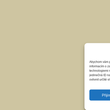
Abychom vám pos
informacím o za
technologiemi 
jedinečná ID n
ovlivnit určité v
Přij