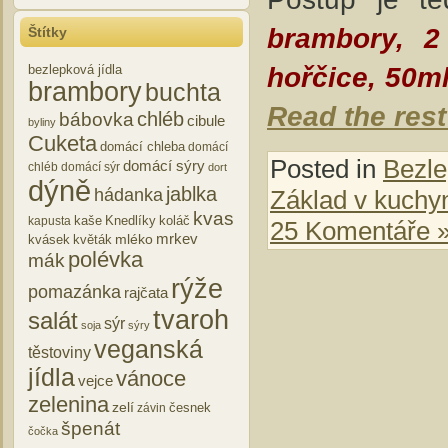
brambory, 2
Štítky
hořčice, 50ml
bezlepková jídla
brambory
buchta
Read the rest 
chléb
bábovka
cibule
byliny
Cuketa
domácí chleba
domácí
Posted in
Bezle
domácí sýry
chléb
domácí sýr
dort
dýně
jablka
Základ v kuchy
hádanka
kvas
kaše
Knedlíky
koláč
kapusta
25 Komentáře 
mrkev
mléko
kvásek
květák
polévka
mák
rýže
pomazánka
rajčata
tvaroh
salát
sýr
soja
sýry
veganská
těstoviny
jídla
vánoce
vejce
zelenina
zelí
česnek
závin
špenát
čočka