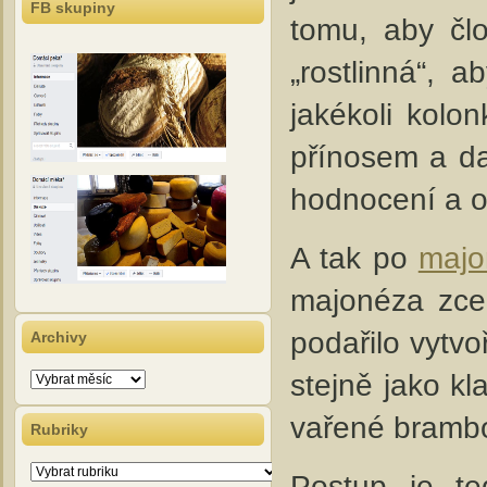
FB skupiny
tomu, aby čl
„rostlinná“, 
jakékoli kolo
přínosem a da
hodnocení a o
A tak po
majo
majonéza zcel
podařilo vytvo
Archivy
stejně jako kl
Archivy
vařené brambo
Rubriky
Rubriky
Postup je te