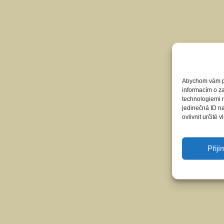
Abychom vám pos
informacím o za
technologiemi 
jedinečná ID n
ovlivnit určité v
Přij