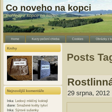
Co noveho na kopci
Pohledy z kopce na kopec….
Home
Kurzy pečení chleba
Cookies
Obrázky z 
Knihy
Posts Ta
Rostlinn
Nejnovější komentáře
29 srpna, 2012 
Inka
:
Ledový mléčný koktejl
diane
:
Smažené květy tykví
Inka
:
Sýrové sušenky